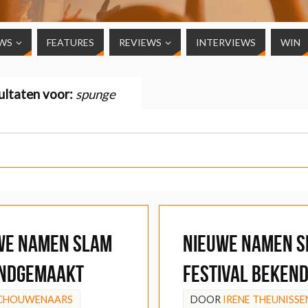
WS
FEATURES
REVIEWS
INTERVIEWS
WIN
ultaten voor:
spunge
we namen Slam
Nieuwe namen S
endgemaakt
Festival beken
SCHOUWENAARS
DOOR
IRENE THEUNISSE