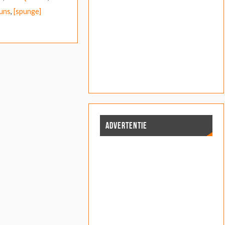
uns
,
[spunge]
ADVERTENTIE