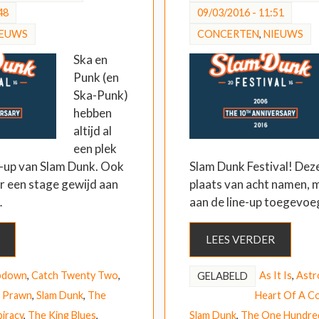
48
09/03/2016 - 11:51
IEUWS
CONCERTEN
,
NIEUWS
Ska en
Punk (en
Ska-Punk)
hebben
altijd al
een plek
e-up van Slam Dunk. Ook
Slam Dunk Festival! Deze 
eer een stage gewijd aan
plaats van acht namen, ma
…
aan de line-up toegevoe
LEES VERDER
pdown
,
Catch Twenty Two
,
As It Is
,
Astr
GELABELD
g Prawn
,
Slam Dunk
,
The
Heart Of A C
iracy
,
The King Blues
,
Slam Dunk
,
The One Hundre