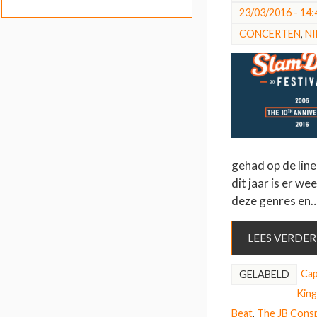
23/03/2016 - 14:
CONCERTEN
,
N
gehad op de lin
dit jaar is er w
deze genres en
LEES VERDER
Ca
GELABELD
Kin
Beat
,
The JB Consp