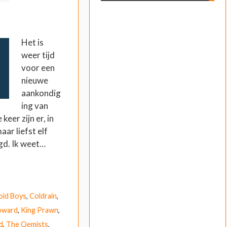
Het is
weer tijd
voor een
nieuwe
aankondig
ing van
keer zijn er, in
ar liefst elf
gd. Ik weet…
oid Boys
,
Coldrain
,
oward
,
King Prawn
,
d
,
The Qemists
,