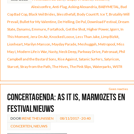
Alexisonfire
,
Anti-Flag
,
Asking Alexandria
,
BABYMETAL
,
Bad
Cop Bad Cop
,
Black Veil Brides
,
blessthefall
,
Body Count ft. Ice T
,
Brutality Will
Prevail
,
Bullet for My Valentine
,
De Helling
,
De Pul
,
Download Festival
,
Dream
State
,
Dynamo
,
Emmure
,
FortaRock
,
Get the Shot
,
Higher Power
,
Igorrr
,
In
This Moment
,
Jera On Air
,
Knocked Loose
,
Less Than Jake
,
Limp Bizkit
,
Lionheart
,
Marilyn Manson
,
Mayday Parade
,
Meshuggah
,
Metropool
,
Miss
May I
,
Modern Life is War
,
Nasty
,
Neck Deep
,
Parkway Drive
,
Patronaat
,
Phil
Campbell and the Bastard Sons
,
Rise Against
,
Satanic Surfers
,
Satyricon
,
Starset
,
Stray from the Path
,
The Hives
,
The Pink Slips
,
Waterparks
,
WSTR
Geen reacties
Concertagenda: As It Is, Marmozets en
festivalnieuws
DOOR
IRENE THEUNISSEN
08/11/2017 - 20:40
CONCERTEN
,
NIEUWS