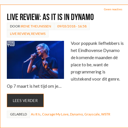
Geen reacties
LIVE REVIEW: As It Is in Dynamo
DOOR
IRENE THEUNISSEN
09/03/2018 - 16:58
LIVE REVIEW
,
REVIEWS
Voor poppunk liefhebbers is
het Eindhovense Dynamo
de komende maanden dé
place to be, want de
programmering is
uitstekend voor dit genre.
Op 7 maart is het tijd om je…
LEES VERDER
GELABELD
As It Is
,
Courage My Love
,
Dynamo
,
Grayscale
,
WSTR