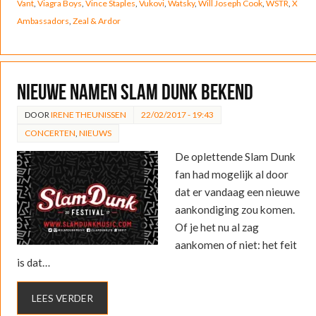
Vant
,
Viagra Boys
,
Vince Staples
,
Vukovi
,
Watsky
,
Will Joseph Cook
,
WSTR
,
X
Ambassadors
,
Zeal & Ardor
Nieuwe namen Slam Dunk bekend
DOOR
IRENE THEUNISSEN
22/02/2017 - 19:43
CONCERTEN
,
NIEUWS
De oplettende Slam Dunk
fan had mogelijk al door
dat er vandaag een nieuwe
aankondiging zou komen.
Of je het nu al zag
aankomen of niet: het feit
is dat…
LEES VERDER