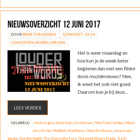
Nieuwsoverzicht 12 juni 2017
DOOR
IRENE THEUNISSEN
12/06/2017 - 22:14
CONCERTEN
,
MUZIEK
,
NIEUWS
Het is weer maandag en
hoe kun je de week beter
beginnen dan met een flinke
dosis muzieknieuws? Nee,
ik weet het ook niet goed.
Daarom kun je bij deze…
LEES VERDER
GELABELD
chelsea grin
,
Deez Nuts
,
Ensiferum
,
Fifty Foot Combo
,
Hikari
,
Jera On Air
,
Madball
,
Northlane
,
Obey the Brave
,
oceans ate
alaska
,
Sue the Night
,
The Charm the Fury
,
The Devil Wears Prada
,
Trash