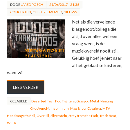
DOOR
JARED POSCH
21/06/2017 - 21:36
CONCERTEN
,
CULTURE
,
MUZIEK
,
NIEUWS
Net als die vervelende
klasgenoot/collega die
altijd over alles wel een
vraag weet, is de
muziekwereld nooit stil.
Gelukkig hoef je niet naar
al het geblaat te luisteren,
want wij…
LEES VERDER
GELABELD
Deserted Fear
,
Foo Fighters
,
Graspop Metal Meeting
,
GrooVenoM
,
Insomnium
,
Max & Igor Cavalera
,
MTV
Headbanger's Ball
,
Overkill
,
Silverstein
,
Stray from the Path
,
Trash Boat
,
WSTR