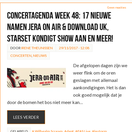
Geen reacties
Concertagenda week 48: 17 nieuwe
namen Jera On Air & Download UK,
Starset kondigt show aan en meer!
DOOR
IRENE THEUNISSEN
29/11/2017 - 12:08
CONCERTEN
,
NIEUWS
De afgelopen dagen zijn we
weer flink om de oren
geslagen met allemaal
aankondigingen. Het is dan
ook goed mogelijk dat je
door de bomen het bos niet meer kan…
LEES VERDER
GELABELD
A Wilhealm Scream
,
Adept
,
AFAS Live
,
Alestorm
,