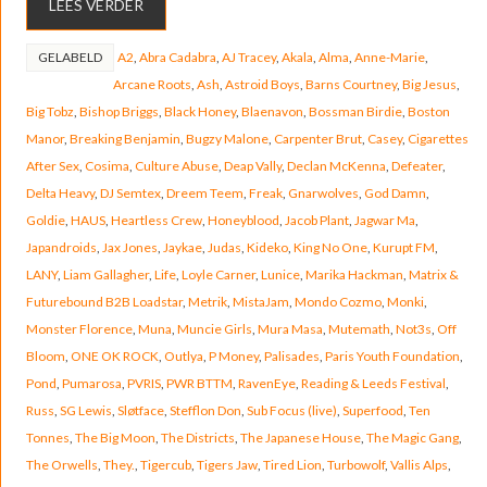
LEES VERDER
GELABELD
A2
,
Abra Cadabra
,
AJ Tracey
,
Akala
,
Alma
,
Anne-Marie
,
Arcane Roots
,
Ash
,
Astroid Boys
,
Barns Courtney
,
Big Jesus
,
Big Tobz
,
Bishop Briggs
,
Black Honey
,
Blaenavon
,
Bossman Birdie
,
Boston
Manor
,
Breaking Benjamin
,
Bugzy Malone
,
Carpenter Brut
,
Casey
,
Cigarettes
After Sex
,
Cosima
,
Culture Abuse
,
Deap Vally
,
Declan McKenna
,
Defeater
,
Delta Heavy
,
DJ Semtex
,
Dreem Teem
,
Freak
,
Gnarwolves
,
God Damn
,
Goldie
,
HAUS
,
Heartless Crew
,
Honeyblood
,
Jacob Plant
,
Jagwar Ma
,
Japandroids
,
Jax Jones
,
Jaykae
,
Judas
,
Kideko
,
King No One
,
Kurupt FM
,
LANY
,
Liam Gallagher
,
Life
,
Loyle Carner
,
Lunice
,
Marika Hackman
,
Matrix &
Futurebound B2B Loadstar
,
Metrik
,
MistaJam
,
Mondo Cozmo
,
Monki
,
Monster Florence
,
Muna
,
Muncie Girls
,
Mura Masa
,
Mutemath
,
Not3s
,
Off
Bloom
,
ONE OK ROCK
,
Outlya
,
P Money
,
Palisades
,
Paris Youth Foundation
,
Pond
,
Pumarosa
,
PVRIS
,
PWR BTTM
,
RavenEye
,
Reading & Leeds Festival
,
Russ
,
SG Lewis
,
Sløtface
,
Stefflon Don
,
Sub Focus (live)
,
Superfood
,
Ten
Tonnes
,
The Big Moon
,
The Districts
,
The Japanese House
,
The Magic Gang
,
The Orwells
,
They.
,
Tigercub
,
Tigers Jaw
,
Tired Lion
,
Turbowolf
,
Vallis Alps
,