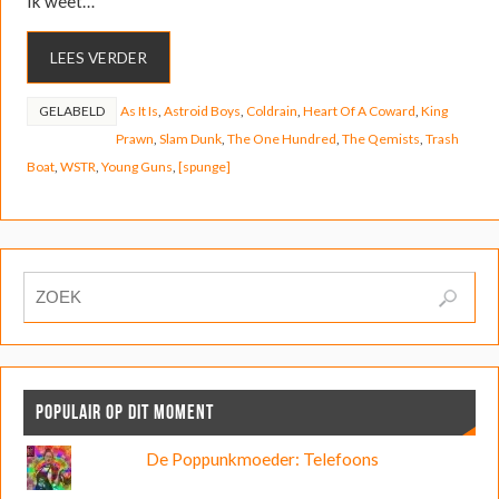
Ik weet…
LEES VERDER
GELABELD
As It Is
,
Astroid Boys
,
Coldrain
,
Heart Of A Coward
,
King
Prawn
,
Slam Dunk
,
The One Hundred
,
The Qemists
,
Trash
Boat
,
WSTR
,
Young Guns
,
[spunge]
POPULAIR OP DIT MOMENT
De Poppunkmoeder: Telefoons