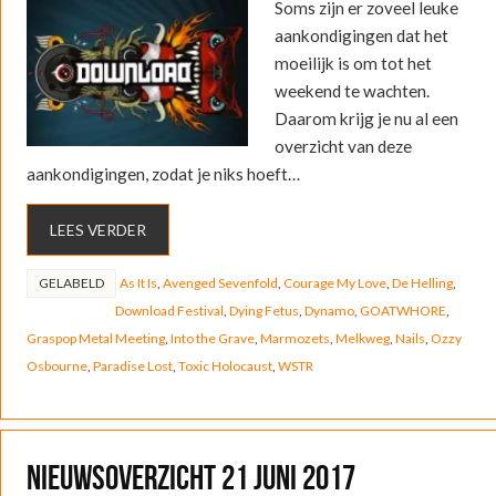
Soms zijn er zoveel leuke
aankondigingen dat het
moeilijk is om tot het
weekend te wachten.
Daarom krijg je nu al een
overzicht van deze
aankondigingen, zodat je niks hoeft…
LEES VERDER
GELABELD
As It Is
,
Avenged Sevenfold
,
Courage My Love
,
De Helling
,
Download Festival
,
Dying Fetus
,
Dynamo
,
GOATWHORE
,
Graspop Metal Meeting
,
Into the Grave
,
Marmozets
,
Melkweg
,
Nails
,
Ozzy
Osbourne
,
Paradise Lost
,
Toxic Holocaust
,
WSTR
Nieuwsoverzicht 21 juni 2017