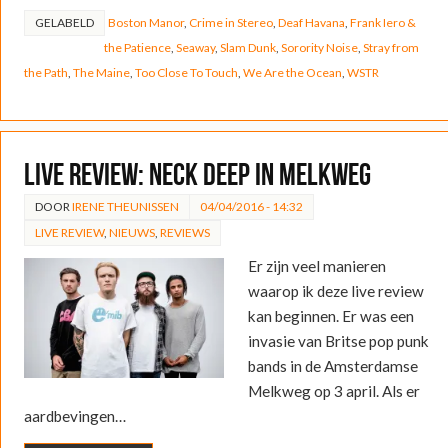
GELABELD
Boston Manor
,
Crime in Stereo
,
Deaf Havana
,
Frank Iero &
the Patience
,
Seaway
,
Slam Dunk
,
Sorority Noise
,
Stray from
the Path
,
The Maine
,
Too Close To Touch
,
We Are the Ocean
,
WSTR
LIVE REVIEW: Neck Deep in Melkweg
DOOR
IRENE THEUNISSEN
04/04/2016 - 14:32
LIVE REVIEW
,
NIEUWS
,
REVIEWS
Er zijn veel manieren
waarop ik deze live review
kan beginnen. Er was een
invasie van Britse pop punk
bands in de Amsterdamse
Melkweg op 3 april. Als er
aardbevingen…