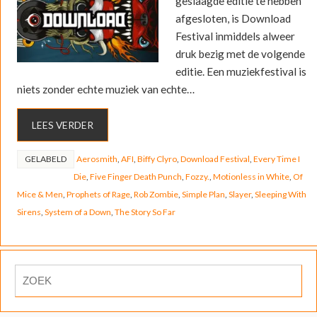
geslaagde editie te hebben
afgesloten, is Download
Festival inmiddels alweer
druk bezig met de volgende
editie. Een muziekfestival is
niets zonder echte muziek van echte…
LEES VERDER
GELABELD
Aerosmith
,
AFI
,
Biffy Clyro
,
Download Festival
,
Every Time I
Die
,
Five Finger Death Punch
,
Fozzy.
,
Motionless in White
,
Of
Mice & Men
,
Prophets of Rage
,
Rob Zombie
,
Simple Plan
,
Slayer
,
Sleeping With
Sirens
,
System of a Down
,
The Story So Far