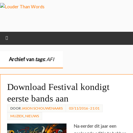
Klik hier als je meer wilt
weten over ons cookiegebruik.
Cool, koekjes!
Archief van
tags
:
AFI
Download Festival kondigt
eerste bands aan
DOOR
JASON SCHOUWENAARS
03/11/2016 - 21:01
MUZIEK
,
NIEUWS
Na eerder dit jaar een