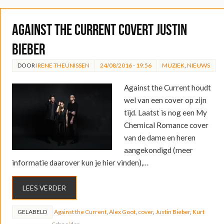
Against the Current covert Justin
Bieber
DOOR
IRENE THEUNISSEN
24/08/2016 - 19:56
MUZIEK
,
NIEUWS
Against the Current houdt
wel van een cover op zijn
tijd. Laatst is nog een My
Chemical Romance cover
van de dame en heren
aangekondigd (meer
informatie daarover kun je hier vinden),…
LEES VERDER
GELABELD
Against the Current
,
Alex Goot
,
cover
,
Justin Bieber
,
Kurt