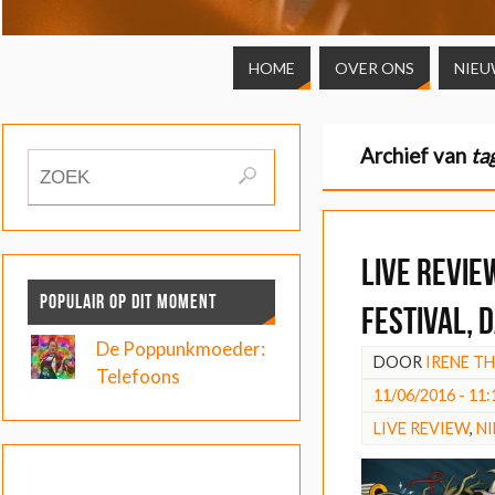
HOME
OVER ONS
NIEU
Archief van
ta
LIVE REVIE
POPULAIR OP DIT MOMENT
Festival, d
De Poppunkmoeder:
DOOR
IRENE T
Telefoons
11/06/2016 - 11:
LIVE REVIEW
,
N