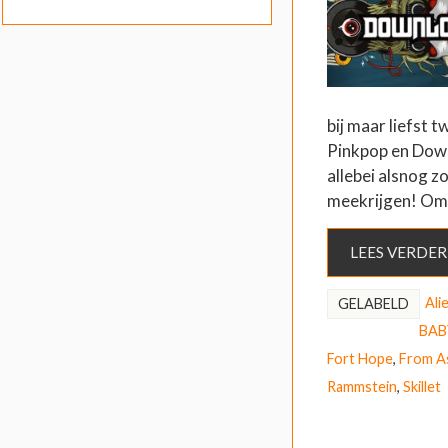
bij maar liefst 
Pinkpop en Down
allebei alsnog z
meekrijgen! Om
LEES VERDER
Ali
GELABELD
BAB
Fort Hope
,
From A
Rammstein
,
Skillet