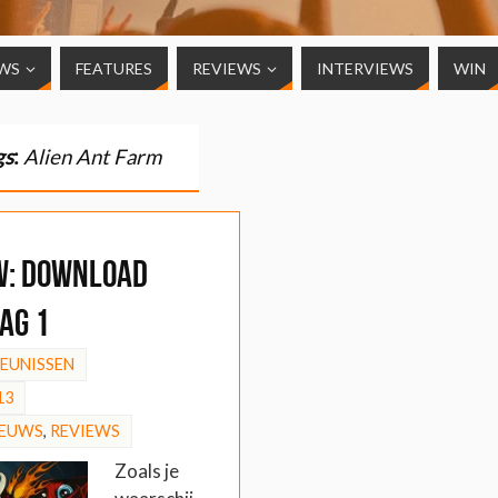
WS
FEATURES
REVIEWS
INTERVIEWS
WIN
gs
:
Alien Ant Farm
W: Download
ag 1
HEUNISSEN
13
IEUWS
,
REVIEWS
Zoals je