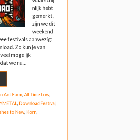
waarschij
nlijk hebt
gemerkt,
zijn we dit
weekend
twee festivals aanwezig:
load. Zo kun je van
oveel mogelijk
dat we nu…
en Ant Farm
,
All Time Low
,
YMETAL
,
Download Festival
,
shes to New
,
Korn
,