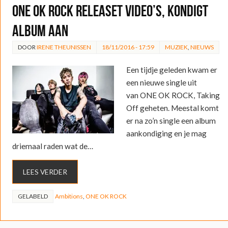
ONE OK ROCK releaset video’s, kondigt
album aan
DOOR
IRENE THEUNISSEN
18/11/2016 - 17:59
MUZIEK
,
NIEUWS
Een tijdje geleden kwam er
een nieuwe single uit
van ONE OK ROCK, Taking
Off geheten. Meestal komt
er na zo’n single een album
aankondiging en je mag
driemaal raden wat de…
LEES VERDER
GELABELD
Ambitions
,
ONE OK ROCK