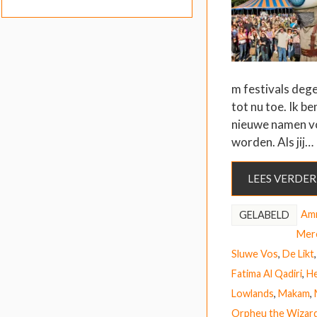
m festivals dege
tot nu toe. Ik ben
nieuwe namen v
worden. Als jij…
LEES VERDER
Amn
GELABELD
Mer
Sluwe Vos
,
De Likt
Fatima Al Qadiri
,
H
Lowlands
,
Makam
,
Orpheu the Wizar