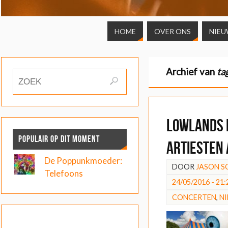
HOME
OVER ONS
NIEU
Archief van
ta
Lowlands 
POPULAIR OP DIT MOMENT
artiesten
De Poppunkmoeder:
DOOR
JASON 
Telefoons
24/05/2016 - 21:
CONCERTEN
,
N