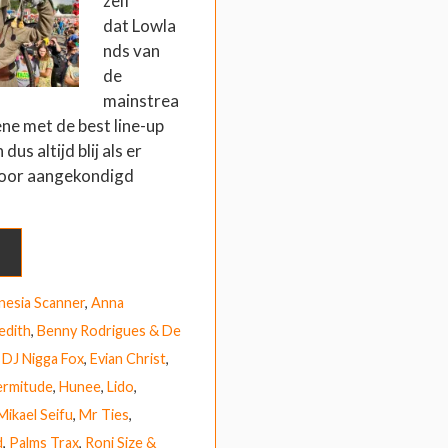
zelf
dat Lowla
nds van
de
mainstrea
ne met de best line-up
 dus altijd blij als er
oor aangekondigd
esia Scanner
,
Anna
edith
,
Benny Rodrigues & De
,
DJ Nigga Fox
,
Evian Christ
,
ermitude
,
Hunee
,
Lido
,
Mikael Seifu
,
Mr Ties
,
d
,
Palms Trax
,
Roni Size &