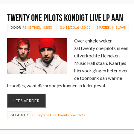
twenty one pilots kondigt live LP aan
DOOR
IRENE THEUNISSEN
01/11/2016 - 20:55
MUZIEK
,
NIEUWS
Over enkele weken
zal twenty one pilots in een
uitverkochte Heineken
Music Hall staan. Kaartjes
hiervoor gingen beter over
de toonbank dan warme
broodjes, want die broodjes kunnen in ieder geval…
LEES VERDER
GELABELD
Blurryface Live
,
twenty one pilots