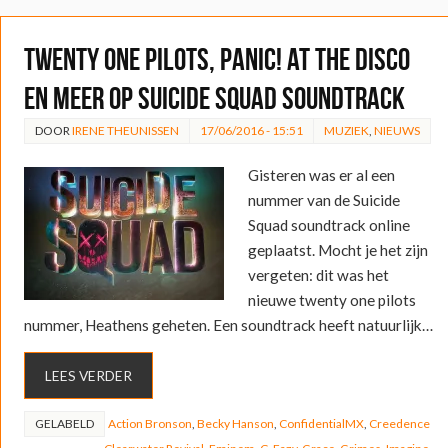
twenty one pilots, Panic! at the Disco
en meer op Suicide Squad soundtrack
DOOR
IRENE THEUNISSEN
17/06/2016 - 15:51
MUZIEK
,
NIEUWS
Gisteren was er al een
nummer van de Suicide
Squad soundtrack online
geplaatst. Mocht je het zijn
vergeten: dit was het
nieuwe twenty one pilots
nummer, Heathens geheten. Een soundtrack heeft natuurlijk…
LEES VERDER
GELABELD
Action Bronson
,
Becky Hanson
,
ConfidentialMX
,
Creedence