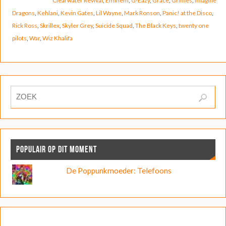
Clearwater Revival
,
Eminem
,
G-Eazy
,
Grace
,
Grimes
,
Imagine
Dragons
,
Kehlani
,
Kevin Gates
,
Lil Wayne
,
Mark Ronson
,
Panic! at the Disco
,
Rick Ross
,
Skrillex
,
Skyler Grey
,
Suicide Squad
,
The Black Keys
,
twenty one
pilots
,
War
,
Wiz Khalifa
POPULAIR OP DIT MOMENT
De Poppunkmoeder: Telefoons