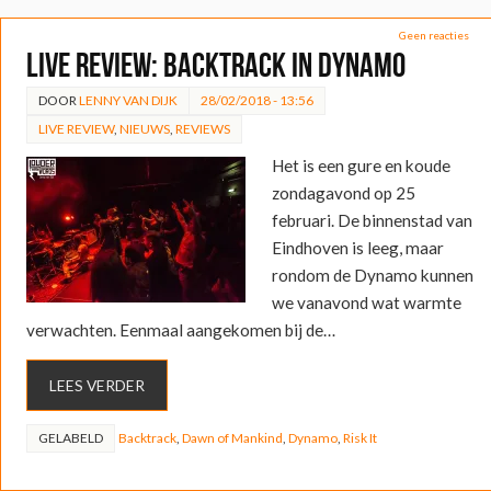
Geen reacties
LIVE REVIEW: Backtrack in Dynamo
DOOR
LENNY VAN DIJK
28/02/2018 - 13:56
LIVE REVIEW
,
NIEUWS
,
REVIEWS
Het is een gure en koude
zondagavond op 25
februari. De binnenstad van
Eindhoven is leeg, maar
rondom de Dynamo kunnen
we vanavond wat warmte
verwachten. Eenmaal aangekomen bij de…
LEES VERDER
GELABELD
Backtrack
,
Dawn of Mankind
,
Dynamo
,
Risk It