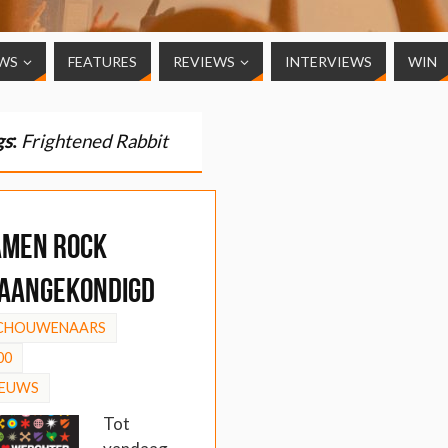
WS
FEATURES
REVIEWS
INTERVIEWS
WIN
gs
:
Frightened Rabbit
amen Rock
aangekondigd
SCHOUWENAARS
00
IEUWS
Tot