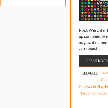
Rock Werchter b
up compleet te 
nog acht namen 
zijn zojuist…
LEES VERDER
Ali
GELABELD
Cou
Smoke
,
Elle King
,
F
The London Souls