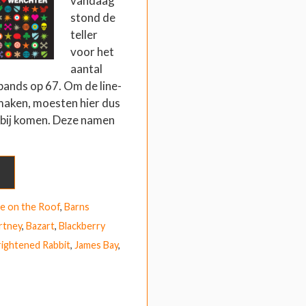
vandaag
stond de
teller
voor het
aantal
ands op 67. Om de line-
maken, moesten hier dus
bij komen. Deze namen
ce on the Roof
,
Barns
rtney
,
Bazart
,
Blackberry
rightened Rabbit
,
James Bay
,