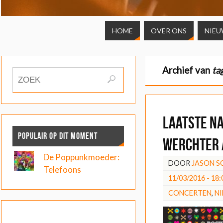
HOME
OVER ONS
NIEU
Archief van
ta
Laatste n
POPULAIR OP DIT MOMENT
Werchter 
De Poppunkmoeder:
DOOR
JASON 
Telefoons
11/03/2016 - 18:
CONCERTEN
,
N