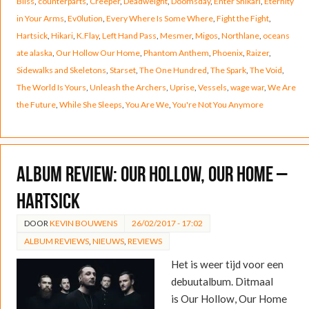
Bliss
,
counterparts
,
Creeper
,
Deadweight
,
Doomsday
,
Enter Shikari
,
Eternity
in Your Arms
,
Ev0lution
,
Every Where Is Some Where
,
Fight the Fight
,
Hartsick
,
Hikari
,
K.Flay
,
Left Hand Pass
,
Mesmer
,
Migos
,
Northlane
,
oceans
ate alaska
,
Our Hollow Our Home
,
Phantom Anthem
,
Phoenix
,
Raizer
,
Sidewalks and Skeletons
,
Starset
,
The One Hundred
,
The Spark
,
The Void
,
The World Is Yours
,
Unleash the Archers
,
Uprise
,
Vessels
,
wage war
,
We Are
the Future
,
While She Sleeps
,
You Are We
,
You're Not You Anymore
ALBUM REVIEW: Our Hollow, Our Home –
Hartsick
DOOR
KEVIN BOUWENS
26/02/2017 - 17:02
ALBUM REVIEWS
,
NIEUWS
,
REVIEWS
Het is weer tijd voor een
debuutalbum. Ditmaal
is Our Hollow, Our Home