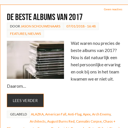
Geen reacties
De Beste Albums van 2017
DOOR
JASON SCHOUWENAARS
07/01/2018 - 16:48
FEATURES
,
NIEUWS
Wat waren nou precies de
beste albums van 2017?
Nou is dat natuurlijk een
heel persoonlijke ervaring
en ook bij ons in het team
kwamen we er niet uit.
Daarom…
LEES VERDER
GELABELD
ALAZKA
,
American Fall
,
Anti-Flag
,
Apex
,
Arch Enemy
,
Architects
,
August Burns Red
,
Cannabis Corpse
,
Chaos +