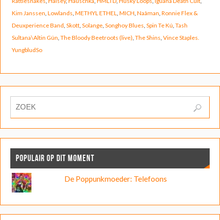
Rattlesnakes
,
Halsey
,
Hauschka
,
HMLTD
,
Husky Loops
,
Iguana Death Cult
,
Kim Janssen
,
Lowlands
,
METHYL ETHEL
,
MICH
,
Naâman
,
Ronnie Flex &
Deuxperience Band
,
Skott
,
Solange
,
Songhoy Blues
,
Spin Te Kú
,
Tash
Sultana\Altin Gün
,
The Bloody Beetroots (live)
,
The Shins
,
Vince Staples.
YungbludSo
POPULAIR OP DIT MOMENT
De Poppunkmoeder: Telefoons