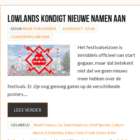
Lowlands kondigt nieuwe namen aan
DOOR
IRENE THEUNISSEN
26/04/2017 - 15:40
CONCERTEN
,
NIEUWS
Het festivalseizoen is
inmiddels officieel van start
gegaan, maar dat betekent
niet dat we geen nieuws
meer hebben over de
festivals. Er zijn nog genoeg gaten op de verschillende
posters,…
LEES VERDER
GELABELD
Black Foxxes
,
Car Seat Headrest
,
Chef'Special
,
Culture
Abuse
,
D.D Dumbo
,
Eden
,
Feist
,
Frank Carter & the