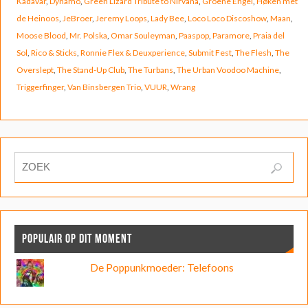
Kadavar
,
Dynamo
,
Green Lizard Tribute to Nirvana
,
Groene Engel
,
Høken met
de Heinoos
,
JeBroer
,
Jeremy Loops
,
Lady Bee
,
Loco Loco Discoshow
,
Maan
,
Moose Blood
,
Mr. Polska
,
Omar Souleyman
,
Paaspop
,
Paramore
,
Praia del
Sol
,
Rico & Sticks
,
Ronnie Flex & Deuxperience
,
Submit Fest
,
The Flesh
,
The
Overslept
,
The Stand-Up Club
,
The Turbans
,
The Urban Voodoo Machine
,
Triggerfinger
,
Van Binsbergen Trio
,
VUUR
,
Wrang
POPULAIR OP DIT MOMENT
De Poppunkmoeder: Telefoons