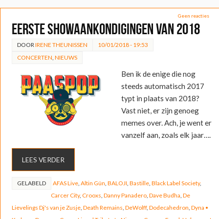
Geen reacties
Eerste showaankondigingen van 2018
DOOR
IRENE THEUNISSEN
10/01/2018 - 19:53
CONCERTEN
,
NIEUWS
Ben ik de enige die nog
steeds automatisch 2017
typt in plaats van 2018?
Vast niet, er zijn genoeg
memes over. Ach, je went er
vanzelf aan, zoals elk jaar….
LEES VERDER
GELABELD
AFAS Live
,
Altin Gün
,
BALOJI
,
Bastille
,
Black Label Society
,
Carcer City
,
Crooxs
,
Danny Panadero
,
Dave Budha
,
De
Lievelings Dj's van je Zusje
,
Death Remains
,
DeWolff
,
Dodecahedron
,
Dyna •