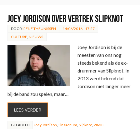
Joey Jordison over vertrek Slipknot
DOOR
IRENE THEUNISSEN
14/06/2016 - 17:27
CULTURE
,
NIEUWS
Joey Jordison is bij de
meesten van ons nog
steeds bekend als de ex-
drummer van Slipknot. In
2013 werd bekend dat
Jordison niet langer meer
bij de band zou spelen, maar…
LEES VERDER
GELABELD
Joey Jordison
,
Sinsaenum
,
Slipknot
,
VIMIC