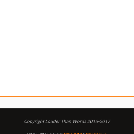
Copyright Louder Than Words 2016-2017
AANGEDREVEN DOOR
PARABOLA
&
WORDPRESS.