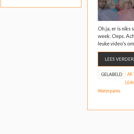
Oh ja, er is niks
week. Oeps. Ach,
leuke video’s o
LEES VERDER
All
GELABELD
LEA
Waterparks