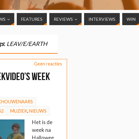
WS
FEATURES
REVIEWS
INTERVIEWS
WIN
gs
:
LEAV/E/EARTH
Geen reacties
ekvideo’s week
SCHOUWENAARS
52
MUZIEK
,
NIEUWS
Het is de
week na
Hallowee