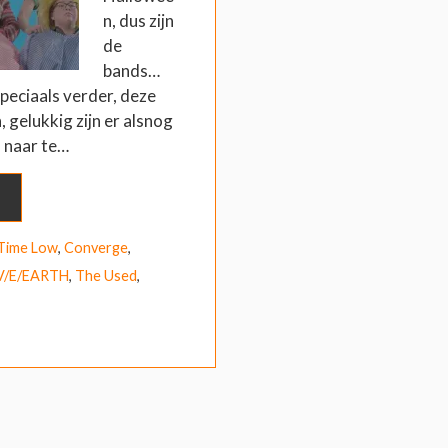
n, dus zijn
de
bands…
 speciaals verder, deze
 gelukkig zijn er alsnog
m naar te…
 Time Low
,
Converge
,
V/E/EARTH
,
The Used
,