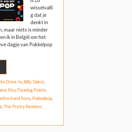
is zo
wisselvalli
g dat je
denkt in
n, maar niets is minder
n ik in België om het
eve dagje van Pukkelpop
the Drive-In
,
Billy Talent
,
ine Piss
,
Floating Points
mford and Sons
,
Pukkelpop
,
t
,
The Pretty Reckless