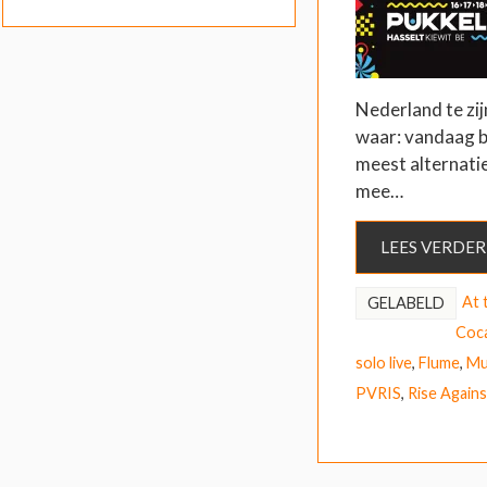
Nederland te zij
waar: vandaag be
meest alternati
mee…
LEES VERDER
At 
GELABELD
Coca
solo live
,
Flume
,
Mu
PVRIS
,
Rise Agains