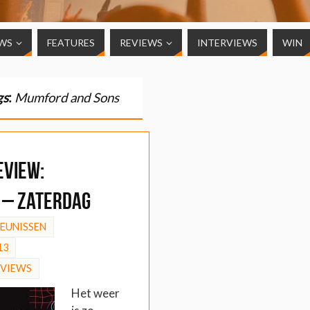
WS
FEATURES
REVIEWS
INTERVIEWS
WIN
gs
:
Mumford and Sons
EVIEW:
 – Zaterdag
HEUNISSEN
13
EVIEWS
Het weer