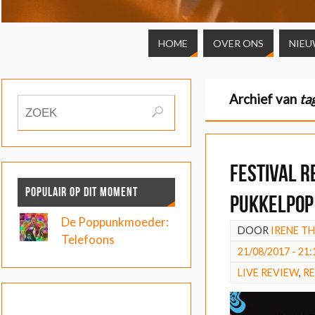
HOME
OVER ONS
NIEU
Archief van
ta
FESTIVAL R
POPULAIR OP DIT MOMENT
Pukkelpop
De Poppunkmoeder:
DOOR
IRENE T
Telefoons
21/08/2017 - 21:
LIVE REVIEW
,
R