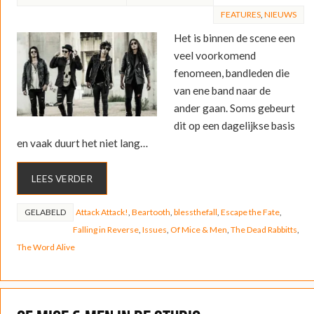
FEATURES
,
NIEUWS
Het is binnen de scene een
veel voorkomend
fenomeen, bandleden die
van ene band naar de
ander gaan. Soms gebeurt
dit op een dagelijkse basis
en vaak duurt het niet lang…
LEES VERDER
GELABELD
Attack Attack!
,
Beartooth
,
blessthefall
,
Escape the Fate
,
Falling in Reverse
,
Issues
,
Of Mice & Men
,
The Dead Rabbitts
,
The Word Alive