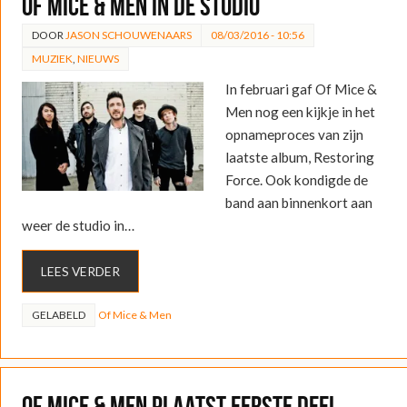
Of Mice & Men in de studio
DOOR
JASON SCHOUWENAARS
08/03/2016 - 10:56
MUZIEK
,
NIEUWS
In februari gaf Of Mice &
Men nog een kijkje in het
opnameproces van zijn
laatste album, Restoring
Force. Ook kondigde de
band aan binnenkort aan
weer de studio in…
LEES VERDER
GELABELD
Of Mice & Men
Of Mice & Men plaatst eerste deel