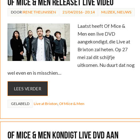
Of Mice & Men releaset live video
DOOR
IRENE THEUNISSEN
21/04/2016 - 20:14
MUZIEK
,
NIEUWS
Laatst heeft Of Mice &
Men een live DVD
aangekondigd, die Live at
Brixton zal heten. Op 27
mei zal dit schijfje
uitkomen. Nu duurt dat nog
wel even en is misschien…
LEES VERDER
GELABELD
Live at Brixton
,
Of Mice & Men
Of Mice & Men kondigt live DVD aan