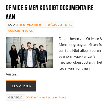
Of Mice & Men kondigt documentaire
aan
DOOR
IRENE THEUNISSEN
16/02/2016 - 13:41
CULTURE
,
NIEUWS
Dat de heren van Of Mice &
Men niet graag stilzitten, is
een feit. Niet alleen touren
ze enorm vaak (en zelfs
met gebroken botten, in het
geval van frontman
Austin…
LEES VERDER
GELABELD
Of Mice & Men
,
Restoring Force