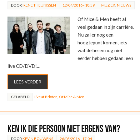
DOOR
IRENE THEUNISSEN
12/04/2016 - 18:59
MUZIEK
,
NIEUWS
Of Mice & Men heeft al
veel gedaan in zijn carrière.
Nu zal er nog een
hoogtepunt komen, iets
wat de heren nog niet
eerder hebben gedaan: een
live CD/DVD!…
LEES VERDER
GELABELD
Live at Brixton
,
Of Mice & Men
Ken ik die persoon niet ergens van?
DOOR
KEVIN BOUWENS
26/03/2016 - 17:04