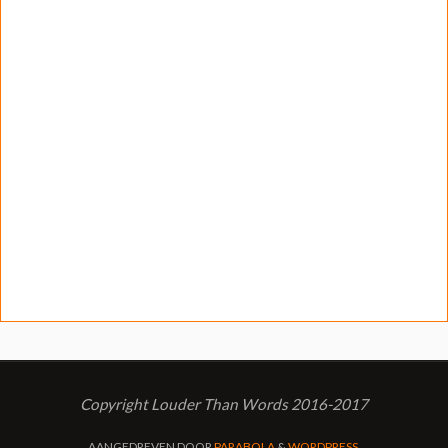
Copyright Louder Than Words 2016-2017
AANGEDREVEN DOOR
PARABOLA
&
WORDPRESS.