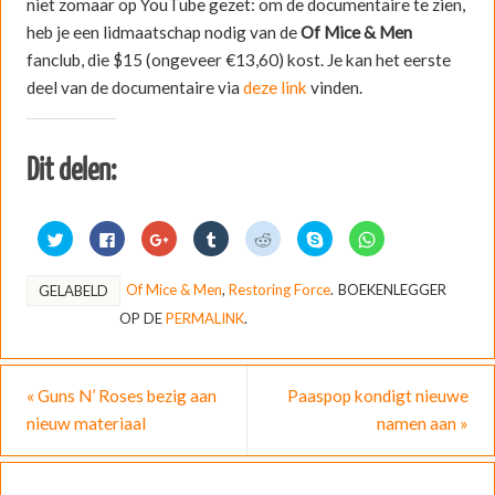
niet zomaar op YouTube gezet: om de documentaire te zien,
heb je een lidmaatschap nodig van de
Of Mice & Men
fanclub, die $15 (ongeveer €13,60) kost. Je kan het eerste
deel van de documentaire via
deze link
vinden.
Dit delen:
K
K
K
K
K
D
K
l
l
l
l
l
e
l
i
i
i
i
i
l
i
k
k
k
k
k
e
k
o
o
o
o
o
n
o
Of Mice & Men
,
Restoring Force
.
BOEKENLEGGER
GELABELD
m
m
m
m
m
o
m
t
t
o
o
t
p
t
OP DE
PERMALINK
.
e
e
p
p
e
S
e
d
d
G
T
d
k
d
e
e
o
u
e
y
e
l
l
o
m
l
p
l
e
e
g
b
e
e
e
n
n
l
l
n
(
n
«
Guns N’ Roses bezig aan
Paaspop kondigt nieuwe
m
o
e
r
m
W
o
e
p
+
t
e
o
p
nieuw materiaal
namen aan
»
t
F
t
e
t
r
W
T
a
e
d
R
d
h
w
c
d
e
e
t
a
i
e
e
l
d
i
t
t
b
l
e
d
n
s