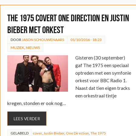
The 1975 covert One Direction en Justin
Bieber met orkest
DOOR
JASON SCHOUWENAARS
01/10/2016 - 18:23
MUZIEK
,
NIEUWS
Gisteren (30 september)
gaf The 1975 een speciaal
optreden met een symfonie
orkest voor BBC Radio 1.
Naast dat tien eigen tracks
een orkestraal tintje
kregen, stonden er ook nog…
LEES VERDER
GELABELD
cover
,
Justin Bieber
,
One Direction
,
The 1975