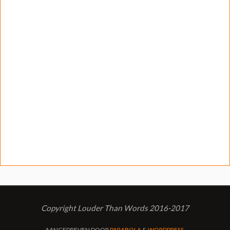
Copyright Louder Than Words 2016-2017
AANGEDREVEN DOOR
PARABOLA
&
WORDPRESS.