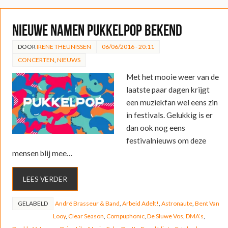
Nieuwe namen Pukkelpop bekend
DOOR
IRENE THEUNISSEN
06/06/2016 - 20:11
CONCERTEN
,
NIEUWS
Met het mooie weer van de
laatste paar dagen krijgt
een muziekfan wel eens zin
in festivals. Gelukkig is er
dan ook nog eens
festivalnieuws om deze
mensen blij mee…
LEES VERDER
GELABELD
André Brasseur & Band
,
Arbeid Adelt!
,
Astronaute
,
Bent Van
Looy
,
Clear Season
,
Compuphonic
,
De Sluwe Vos
,
DMA’s
,