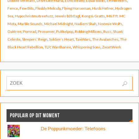
Double Veterans
,
Drive Like Maria
,
Echo Beatty
,
Equal Idiots
,
Ertebrekers
,
Fence
,
Few Bits
,
Fleddy Melculy
,
Flying Horseman
,
Hush Hefner
,
Hydrogen
Sea
,
Hypochristmutreefuzz
,
Jewels b2b Eagl
,
Kong & Gratts
,
M&T ft. MC
Mota
,
Marble Sounds
,
Michael Midnight
,
Nadiem Shah
,
Noémie Wolfs
,
Oaktree
,
Pomrad
,
Prosumer
,
Pukkelpop
,
Robbing Millions
,
Russ
,
Shanti
Celeste
,
Sleepers’ Reign
,
Soldier’s Heart
,
TaxiWars
,
The Avalanches
,
The
Black Heart Rebellion
,
TLP
,
Wanthanee
,
Whispering Sons
,
ZwartWerk
POPULAIR OP DIT MOMENT
De Poppunkmoeder: Telefoons