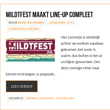
Mildtfest maakt line-up compleet
DOOR
IRENE THEUNISSEN
23/06/2016 - 17:31
CONCERTEN
,
NIEUWS
Het zonnetje is eindelijk
achter de wolken vandaan
gekomen, het weer is
warm, dus buiten is het al
vrolijker geworden. Om
deze zonnige sfeer naar
binnen te brengen, is poppunk…
LEES VERDER
GELABELD
Mildtfest
,
Milestones
,
The Kenneths