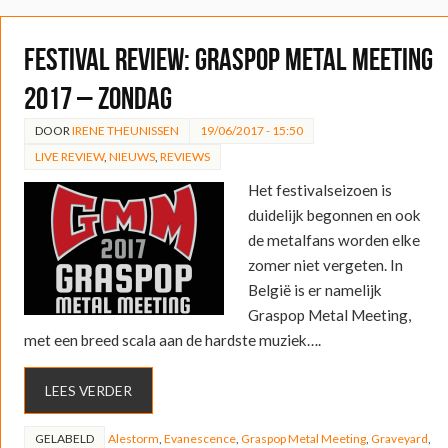
FESTIVAL REVIEW: Graspop Metal Meeting
2017 – Zondag
DOOR
IRENE THEUNISSEN
19/06/2017 - 15:50
LIVE REVIEW
,
NIEUWS
,
REVIEWS
Het festivalseizoen is
duidelijk begonnen en ook
de metalfans worden elke
zomer niet vergeten. In
België is er namelijk
Graspop Metal Meeting,
met een breed scala aan de hardste muziek….
LEES VERDER
GELABELD
Alestorm
,
Evanescence
,
Graspop Metal Meeting
,
Graveyard
,