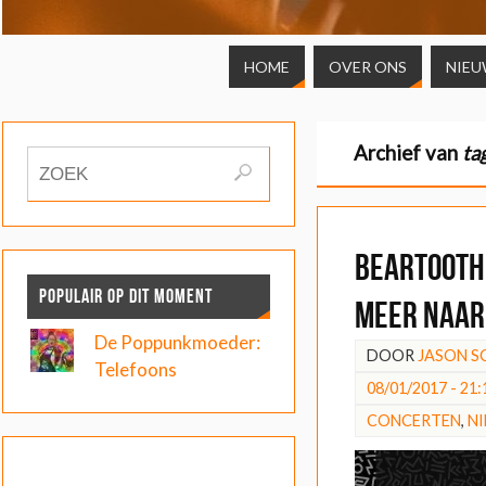
HOME
OVER ONS
NIEU
Archief van
ta
Beartooth,
POPULAIR OP DIT MOMENT
meer naar
De Poppunkmoeder:
DOOR
JASON 
Telefoons
08/01/2017 - 21:
CONCERTEN
,
N