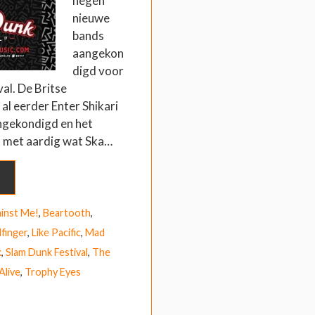
negen
nieuwe
bands
aangekon
digd voor
al. De Britse
 al eerder Enter Shikari
angekondigd en het
ld met aardig wat Ska…
inst Me!
,
Beartooth
,
finger
,
Like Pacific
,
Mad
k
,
Slam Dunk Festival
,
The
Alive
,
Trophy Eyes