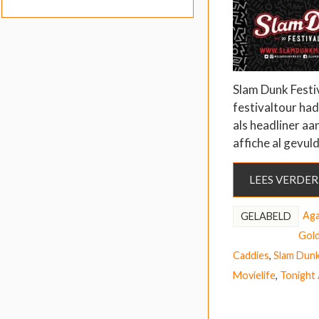
Slam Dunk Festiv
festivaltour had
als headliner a
affiche al gevu
LEES VERDER
Aga
GELABELD
Gold
Caddies
,
Slam Dun
Movielife
,
Tonight 