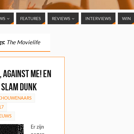
WS
FEATURES
REVIEWS
INTERVIEWS
WIN
gs
:
The Movielife
 Against Me! en
 Slam Dunk
SCHOUWENAARS
17
IEUWS
Er zijn