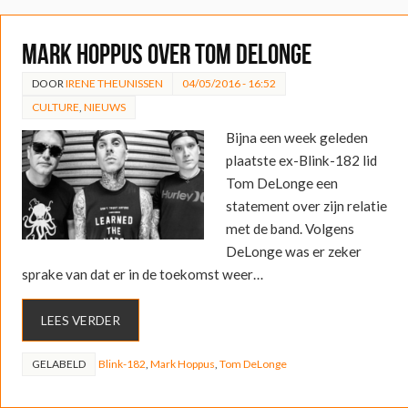
Mark Hoppus over Tom DeLonge
DOOR
IRENE THEUNISSEN
04/05/2016 - 16:52
CULTURE
,
NIEUWS
Bijna een week geleden
plaatste ex-Blink-182 lid
Tom DeLonge een
statement over zijn relatie
met de band. Volgens
DeLonge was er zeker
sprake van dat er in de toekomst weer…
LEES VERDER
GELABELD
Blink-182
,
Mark Hoppus
,
Tom DeLonge