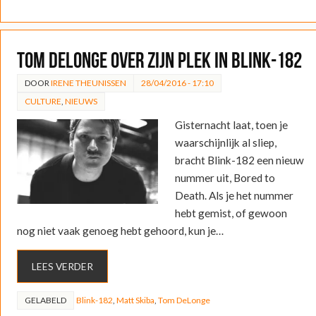
Tom Delonge over zijn plek in Blink-182
DOOR
IRENE THEUNISSEN
28/04/2016 - 17:10
CULTURE
,
NIEUWS
Gisternacht laat, toen je
waarschijnlijk al sliep,
bracht Blink-182 een nieuw
nummer uit, Bored to
Death. Als je het nummer
hebt gemist, of gewoon
nog niet vaak genoeg hebt gehoord, kun je…
LEES VERDER
GELABELD
Blink-182
,
Matt Skiba
,
Tom DeLonge