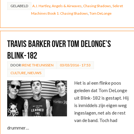
GELABELD
A.J. Hartley
,
Angels & Airwaves
,
Chasing Shadows
,
Sekret
Machines Book 1: Chasing Shadows
,
Tom DeLonge
Travis Barker over Tom Delonge’s
Blink-182
DOOR
IRENE THEUNISSEN
03/03/2016 - 17:53
CULTURE
,
NIEUWS
Het is al een flinke poos
geleden dat Tom DeLonge
uit Blink-182 is gestapt. Hij
is inmiddels zijn eigen weg
ingeslagen, net als de rest
van de band. Toch had
drummer…