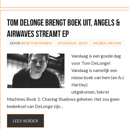
Tom DeLonge brengt boek uit, Angels &
Airwaves streamt EP
DOOR
IRENE THEUNISSEN
05/04/2016 - 18:59
MUZIEK
,
NIEUWS
Vandaag is een goede dag
voor Tom DeLonge!
Vandaag is namelijk een
nieuw boek van hem (en A.J.
Hartley)
uitgekomen, Sekret
Machines Book 1: Chasing Shadows geheten. Het zou geen
bedenksel van DeLonge zijn…
LEES VERDER