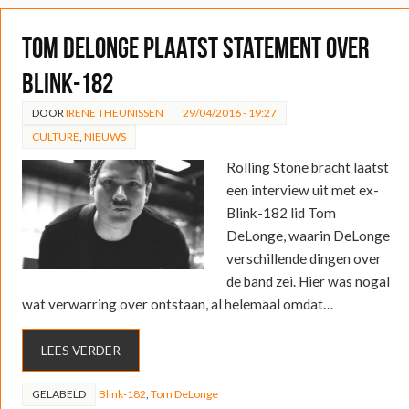
Tom DeLonge plaatst statement over
Blink-182
DOOR
IRENE THEUNISSEN
29/04/2016 - 19:27
CULTURE
,
NIEUWS
Rolling Stone bracht laatst
een interview uit met ex-
Blink-182 lid Tom
DeLonge, waarin DeLonge
verschillende dingen over
de band zei. Hier was nogal
wat verwarring over ontstaan, al helemaal omdat…
LEES VERDER
GELABELD
Blink-182
,
Tom DeLonge