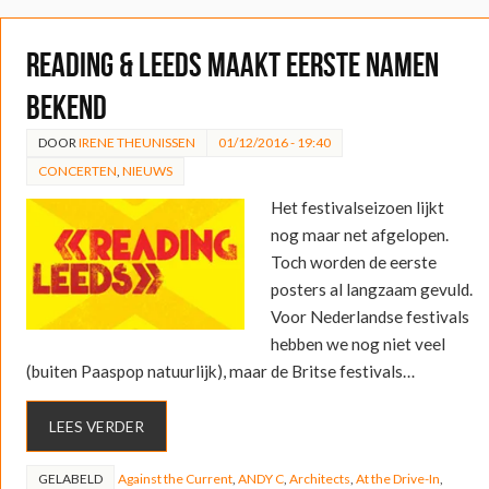
Reading & Leeds maakt eerste namen
bekend
DOOR
IRENE THEUNISSEN
01/12/2016 - 19:40
CONCERTEN
,
NIEUWS
Het festivalseizoen lijkt
nog maar net afgelopen.
Toch worden de eerste
posters al langzaam gevuld.
Voor Nederlandse festivals
hebben we nog niet veel
(buiten Paaspop natuurlijk), maar de Britse festivals…
LEES VERDER
GELABELD
Against the Current
,
ANDY C
,
Architects
,
At the Drive-In
,