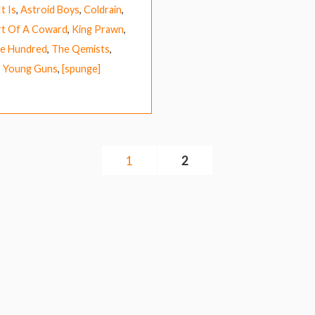
t Is
,
Astroid Boys
,
Coldrain
,
rt Of A Coward
,
King Prawn
,
e Hundred
,
The Qemists
,
,
Young Guns
,
[spunge]
1
2