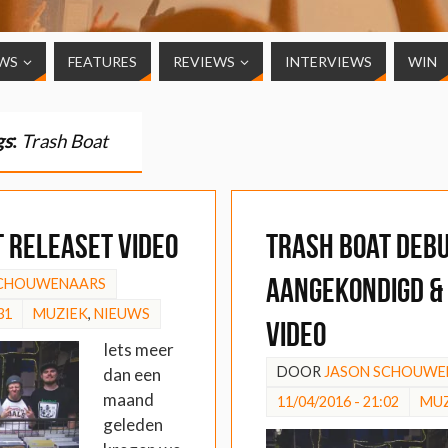
WS
FEATURES
REVIEWS
INTERVIEWS
WIN
gs
:
Trash Boat
 releaset video
Trash Boat deb
aangekondigd &
SCHOUWENAARS
31
MUZIEK
,
NIEUWS
video
Iets meer
DOOR
JASON SCHOUWE
dan een
maand
11/04/2016 - 21:02
MUZ
geleden