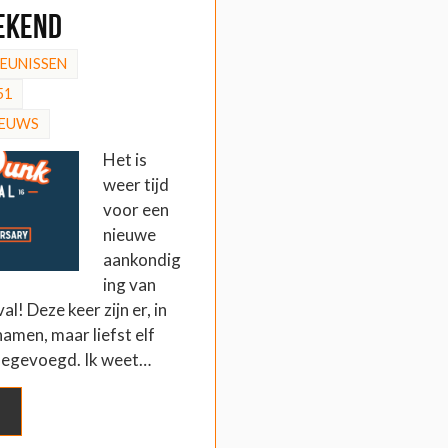
bekend
HEUNISSEN
51
IEUWS
Het is
weer tijd
voor een
nieuwe
aankondig
ing van
l! Deze keer zijn er, in
namen, maar liefst elf
toegevoegd. Ik weet…