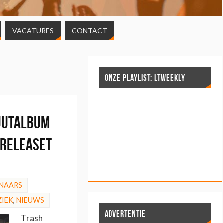
VACATURES
CONTACT
ONZE PLAYLIST: LTWEEKLY
uutalbum
 releaset
NAARS
IEK
,
NIEUWS
ADVERTENTIE
Trash