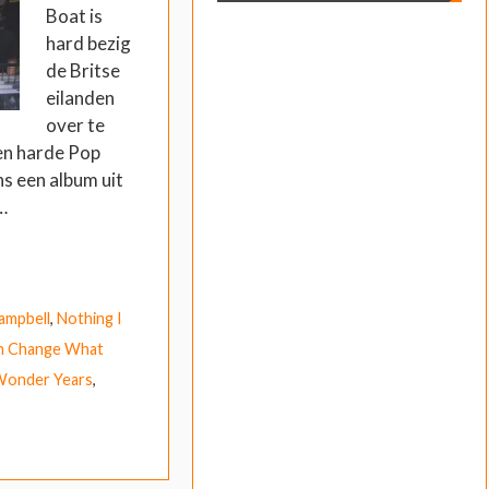
Boat is
hard bezig
de Britse
eilanden
over te
en harde Pop
ns een album uit
…
ampbell
,
Nothing I
n Change What
Wonder Years
,