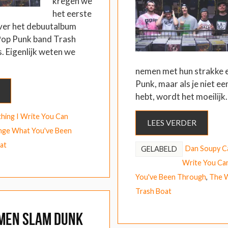
kregen we
het eerste
ver het debuutalbum
Pop Punk band Trash
s. Eigenlijk weten we
nemen met hun strakke 
Punk, maar als je niet ee
hebt, wordt het moeilijk
hing I Write You Can
LEES VERDER
nge What You've Been
at
Dan Soupy C
GELABELD
Write You Ca
You've Been Through
,
The 
Trash Boat
men Slam Dunk