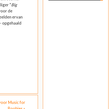
liger “
Big
 voor de
eelden ervan
- opgehaald
voor Music for
Boobies
»