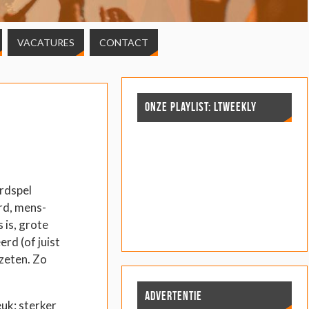
VACATURES
CONTACT
ONZE PLAYLIST: LTWEEKLY
rdspel
rd, mens-
 is, grote
rd (of juist
zeten. Zo
ADVERTENTIE
euk: sterker