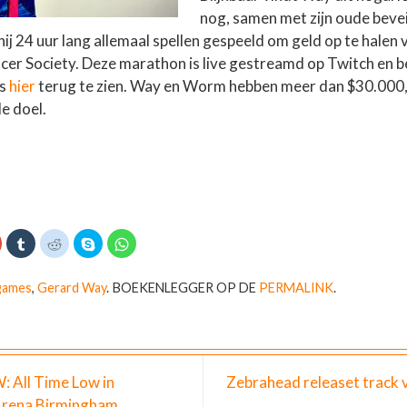
nog, samen met zijn oude bevei
 hij 24 uur lang allemaal spellen gespeeld om geld op te halen
er Society. Deze marathon is live gestreamd op Twitch en b
ds
hier
terug te zien. Way en Worm hebben meer dan $30.000,
e doel.
K
K
K
D
K
l
l
e
l
i
i
l
i
k
k
k
e
k
o
o
o
n
o
games
,
Gerard Way
.
BOEKENLEGGER OP DE
PERMALINK
.
m
m
m
o
m
o
o
t
p
t
p
p
e
S
e
G
T
d
k
d
o
u
e
y
e
o
m
l
p
l
g
b
e
e
e
l
n
(
n
 All Time Low in
Zebrahead releaset track 
e
r
m
W
o
+
t
e
o
p
Arena Birmingham
e
t
r
W