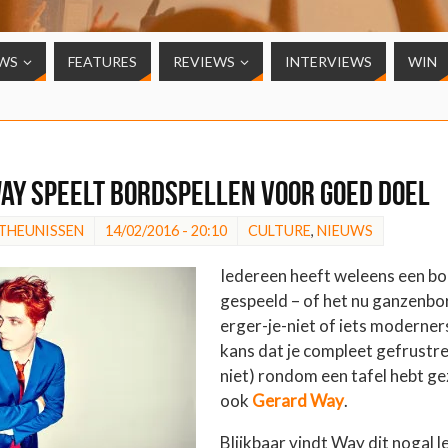
WS
FEATURES
REVIEWS
INTERVIEWS
WIN
ay speelt bordspellen voor goed doel
 THEUNISSEN
14/02/2016 - 20:10
CULTURE
,
NIEUWS
Iedereen heeft weleens een bo
gespeeld – of het nu ganzenbo
erger-je-niet of iets moderners
kans dat je compleet gefrustree
niet) rondom een tafel hebt ge
ook
Gerard Way
.
Blijkbaar vindt Way dit nogal l