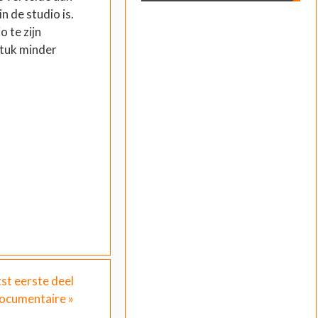
in de studio is.
o te zijn
stuk minder
st eerste deel
ocumentaire
»