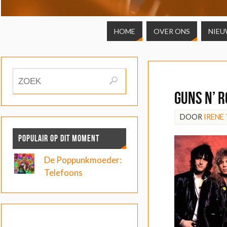
HOME
OVER ONS
NIEU
Guns N’ 
DOOR
IRENE
POPULAIR OP DIT MOMENT
De Poppunkmoeder:
Telefoons