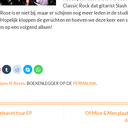
Classic Rock
dat gitarist Slash 
ose is er niet bij, maar er schijnen nog meer leden in de studi
 Hopelijk kloppen de geruchten en hoeven we deze keer een 
en op een volgend album!
K
K
K
D
K
l
l
e
l
i
i
l
i
k
k
k
e
k
o
o
o
n
o
Guns N' Roses
.
BOEKENLEGGER OP DE
PERMALINK
.
m
m
m
o
m
o
o
t
p
t
p
p
e
S
e
G
T
d
k
d
o
u
e
y
e
o
m
l
p
l
g
b
e
e
e
l
n
(
n
eleaset tour EP
Of Mice & Men plaat
e
r
m
W
o
+
t
e
o
p
d
e
t
r
W
e
d
R
d
h
d
e
e
t
a