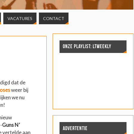
VACATURES
CONTACT
ONZE PLAYLIST: LTWEEKLY
ndigd dat de
Roses
weer bij
lijken we nu
en!
 nieuw
-
Guns N’
ADVERTENTIE
e vertelde aan