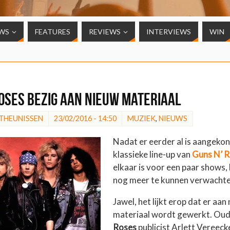
WS
FEATURES
REVIEWS
INTERVIEWS
WIN
Roses bezig aan nieuw materiaal
 THEUNISSEN
23/02/2016 - 14:50
MUZIEK
,
NIEUWS
Nadat er eerder al is aangeko
klassieke line-up van
Guns N’ 
elkaar is voor een paar shows, 
nog meer te kunnen verwacht
Jawel, het lijkt erop dat er aan
materiaal wordt gewerkt. Oud
Roses
publicist Arlett Vereeck