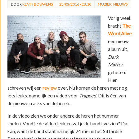
DOOR
KEVIN BOUWENS
23/03/2016 - 23:10
MUZIEK
,
NIEUWS
Vorig week
bracht
The
Word Alive
een nieuw
album uit,
Dark
Matter
geheten.
Hier
schreven wij een
review
over. Nu komen de heren met nog
iets leuks, namelijk een video voor
Trapped.
Dit is één van
de nieuwe tracks van de heren.
In de video zien we onder andere de heren het nummer
spelen. Vond je de video leuk en wil je de band live zien? Dat
kan, want de band staat namelijk 24 mei in het Sittardse
Poppodium Volt en nemen de volgende bands mee: