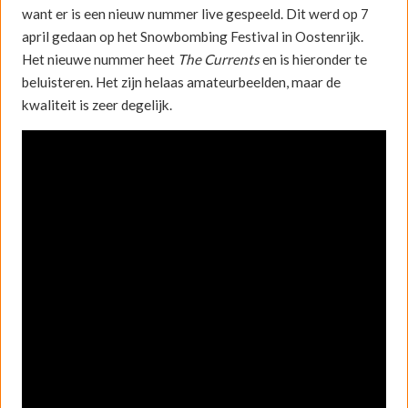
want er is een nieuw nummer live gespeeld. Dit werd op 7
april gedaan op het Snowbombing Festival in Oostenrijk.
Het nieuwe nummer heet
The Currents
en is hieronder te
beluisteren. Het zijn helaas amateurbeelden, maar de
kwaliteit is zeer degelijk.