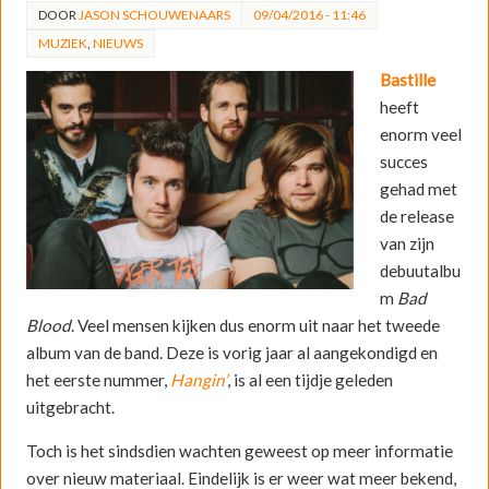
DOOR
JASON SCHOUWENAARS
09/04/2016 - 11:46
MUZIEK
,
NIEUWS
Bastille
heeft
enorm veel
succes
gehad met
de release
van zijn
debuutalbu
m
Bad
Blood
. Veel mensen kijken dus enorm uit naar het tweede
album van de band. Deze is vorig jaar al aangekondigd en
het eerste nummer,
Hangin’
, is al een tijdje geleden
uitgebracht.
Toch is het sindsdien wachten geweest op meer informatie
over nieuw materiaal. Eindelijk is er weer wat meer bekend,