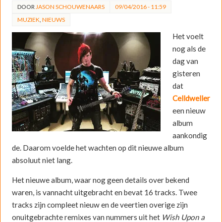
DOOR
JASON SCHOUWENAARS
09/04/2016 - 11:59
MUZIEK
,
NIEUWS
Het voelt
nog als de
dag van
gisteren
dat
Celldweller
een nieuw
album
aankondig
de. Daarom voelde het wachten op dit nieuwe album
absoluut niet lang.
Het nieuwe album, waar nog geen details over bekend
waren, is vannacht uitgebracht en bevat 16 tracks. Twee
tracks zijn compleet nieuw en de veertien overige zijn
onuitgebrachte remixes van nummers uit het
Wish Upon a