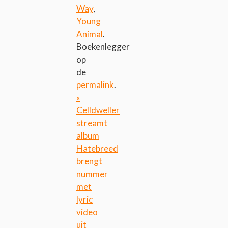
Way
,
Young
Animal
.
Boekenlegger
op
de
permalink
.
«
Celldweller
streamt
album
Hatebreed
brengt
nummer
met
lyric
video
uit