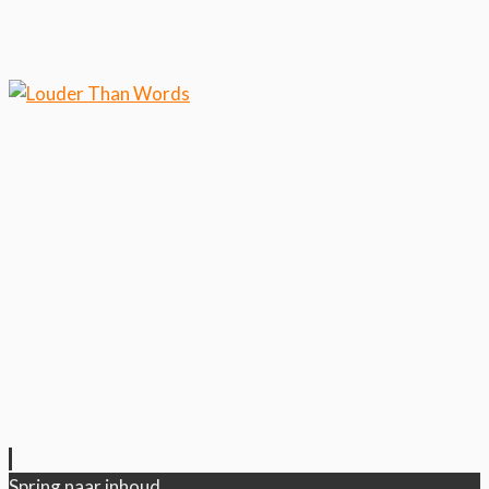
Klik hier als je meer wilt
weten over ons cookiegebruik.
Cool, koekjes!
Spring naar inhoud