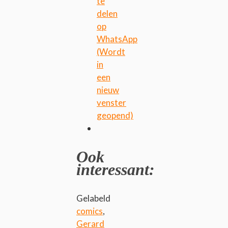
te
delen
op
WhatsApp
(Wordt
in
een
nieuw
venster
geopend)
Ook
interessant:
Gelabeld
comics
,
Gerard