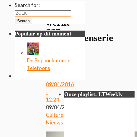
Search for:
Gerard
Way
werkt
Search
aan
Populair op dit moment
stripboekenserie
De Poppunkmoeder:
Door
Telefoons
Jason
Schouwenaars
09/04/2016
-
Onze playlist: LTWeekly
12:24
09/04/2016
Culture
,
Nieuws