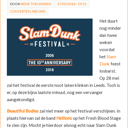
DOOR
IRENE THEUNISSEN
17/05/2016 - 19:51
CONCERTEN
,
NIEUWS
Het duurt
nog minder
dan twee
weken
voordat
het
Slam
Dunk
feest
losbarst.
Op 28 mei
zal het festival de eerste noot laten klinken in Leeds. Toch is
er, op deze bijna laatste minuut, nog een vervanger
aangekondigd.
Beautiful Bodies
zal niet meer op het festival verschijnen. In
plaats hiervan zal de band
Hellions
op het Fresh Blood Stage
te zien zijn. Mocht je hierdoor alsnog echt naar Slam Dunk