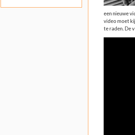
een nieuwe vi
video moet ki
te raden. De v