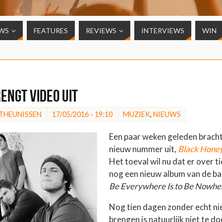
WS
FEATURES
REVIEWS
INTERVIEWS
WIN
engt video uit
 THEUNISSEN
17/05/2016 - 19:10
MUZIEK
,
NIEUWS
Een paar weken geleden brach
nieuw nummer uit,
Black Hone
Het toeval wil nu dat er over 
nog een nieuw album van de b
Be Everywhere Is to Be Nowhe
Nog tien dagen zonder echt ni
brengen is natuurlijk niet te d