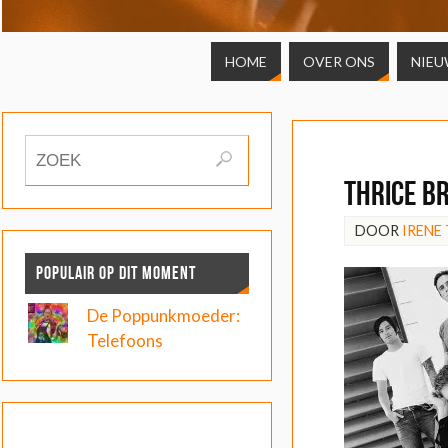
HOME
OVER ONS
NIEU
Thrice br
DOOR
IRENE
POPULAIR OP DIT MOMENT
De Poppunkmoeder:
Telefoons