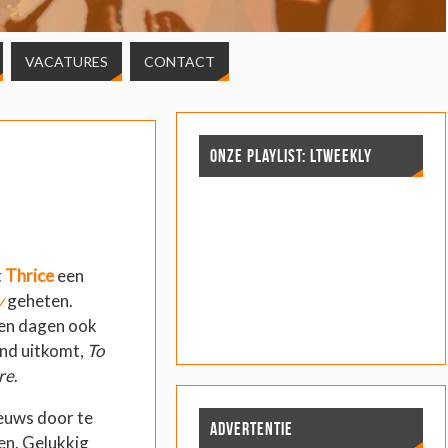
VACATURES
CONTACT
ONZE PLAYLIST: LTWEEKLY
t
Thrice
een
y
geheten.
tien dagen ook
and uitkomt,
To
re
.
euws door te
ADVERTENTIE
oen. Gelukkig