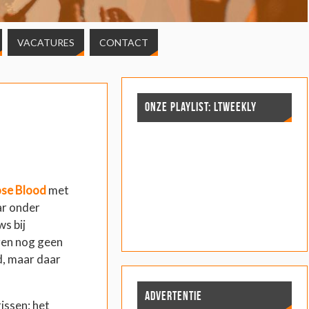
VACATURES
CONTACT
ONZE PLAYLIST: LTWEEKLY
se Blood
met
ar onder
s bij
ren nog geen
, maar daar
ADVERTENTIE
issen: het