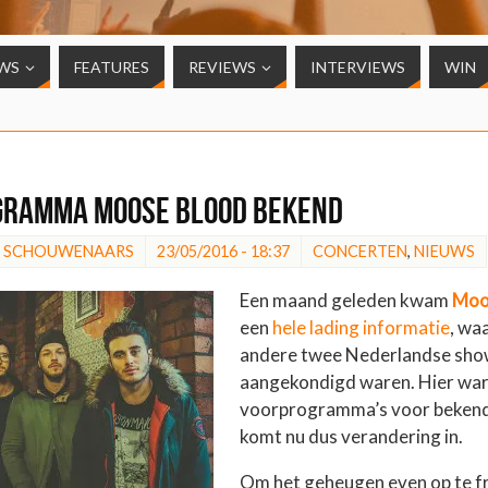
WS
FEATURES
REVIEWS
INTERVIEWS
WIN
gramma Moose Blood bekend
N SCHOUWENAARS
23/05/2016 - 18:37
CONCERTEN
,
NIEUWS
Een maand geleden kwam
Moo
een
hele lading informatie
, wa
andere twee Nederlandse show
aangekondigd waren. Hier wa
voorprogramma’s voor bekend
komt nu dus verandering in.
Om het geheugen even op te fr