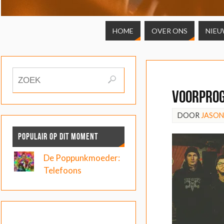
HOME
OVER ONS
NIEU
Voorpro
DOOR
JASO
POPULAIR OP DIT MOMENT
De Poppunkmoeder:
Telefoons