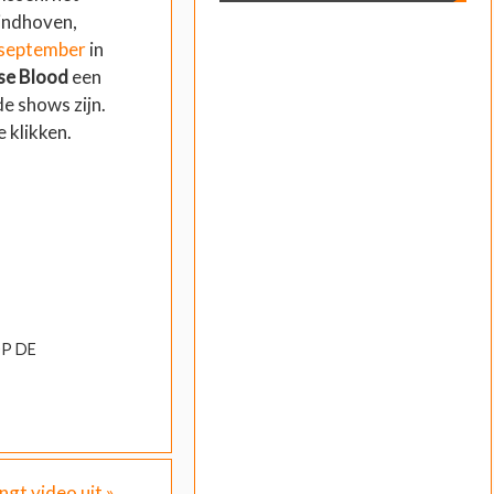
Eindhoven,
september
in
e Blood
een
e shows zijn.
 klikken.
P DE
ngt video uit
»