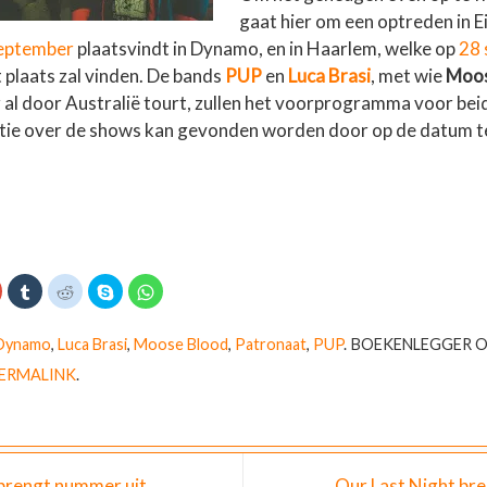
gaat hier om een optreden in 
eptember
plaatsvindt in Dynamo, en in Haarlem, welke op
28 
 plaats zal vinden. De bands
PUP
en
Luca Brasi
, met wie
Moos
al door Australië tourt, zullen het voorprogramma voor beid
ie over de shows kan gevonden worden door op de datum te
K
K
K
D
K
l
l
e
l
i
i
l
i
k
k
k
e
k
o
o
o
n
o
Dynamo
,
Luca Brasi
,
Moose Blood
,
Patronaat
,
PUP
.
BOEKENLEGGER O
m
m
m
o
m
o
o
t
p
t
ERMALINK
.
p
p
e
S
e
G
T
d
k
d
o
u
e
y
e
o
m
l
p
l
g
b
e
e
e
l
n
(
n
e
r
m
W
o
+
t
e
o
p
 brengt nummer uit
Our Last Night bre
e
t
r
W