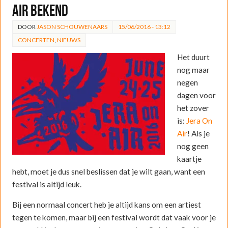
Air bekend
DOOR
JASON SCHOUWENAARS
15/06/2016 - 13:12
CONCERTEN
,
NIEUWS
Het duurt
nog maar
negen
dagen voor
het zover
is:
Jera On
Air
! Als je
nog geen
kaartje
hebt, moet je dus snel beslissen dat je wilt gaan, want een
festival is altijd leuk.
Bij een normaal concert heb je altijd kans om een artiest
tegen te komen, maar bij een festival wordt dat vaak voor je