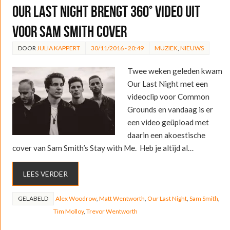
Our Last Night brengt 360° video uit
voor Sam Smith cover
DOOR
JULIA KAPPERT
30/11/2016 - 20:49
MUZIEK
,
NIEUWS
Twee weken geleden kwam
Our Last Night met een
videoclip voor Common
Grounds en vandaag is er
een video geüpload met
daarin een akoestische
cover van Sam Smith’s Stay with Me. Heb je altijd al…
LEES VERDER
GELABELD
Alex Woodrow
,
Matt Wentworth
,
Our Last Night
,
Sam Smith
,
Tim Molloy
,
Trevor Wentworth