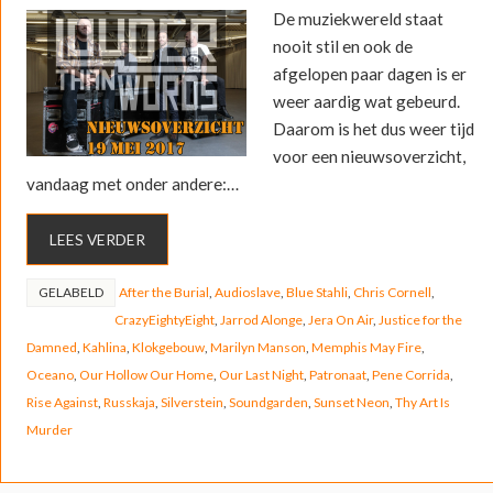
De muziekwereld staat
nooit stil en ook de
afgelopen paar dagen is er
weer aardig wat gebeurd.
Daarom is het dus weer tijd
voor een nieuwsoverzicht,
vandaag met onder andere:…
LEES VERDER
GELABELD
After the Burial
,
Audioslave
,
Blue Stahli
,
Chris Cornell
,
CrazyEightyEight
,
Jarrod Alonge
,
Jera On Air
,
Justice for the
Damned
,
Kahlina
,
Klokgebouw
,
Marilyn Manson
,
Memphis May Fire
,
Oceano
,
Our Hollow Our Home
,
Our Last Night
,
Patronaat
,
Pene Corrida
,
Rise Against
,
Russkaja
,
Silverstein
,
Soundgarden
,
Sunset Neon
,
Thy Art Is
Murder