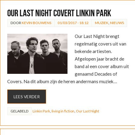
Our Last Night covert Linkin Park
DOOR
KEVIN BOUWENS
01/03/2017 - 18:12
MUZIEK
,
NIEUWS
Our Last Night brengt
regelmatig covers uit van
bekende artiesten.
Afgelopen jaar bracht de
band al een cover album uit
genaamd Decades of
Covers. Na dit album zijn de heren andermans muziek…
LEES VERDER
GELABELD
Linkin Park
,
living in fiction
,
Our Last Night