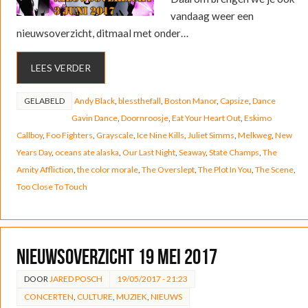
vandaag weer een
nieuwsoverzicht, ditmaal met onder…
LEES VERDER
GELABELD
Andy Black
,
blessthefall
,
Boston Manor
,
Capsize
,
Dance
Gavin Dance
,
Doornroosje
,
Eat Your Heart Out
,
Eskimo
Callboy
,
Foo Fighters
,
Grayscale
,
Ice Nine Kills
,
Juliet Simms
,
Melkweg
,
New
Years Day
,
oceans ate alaska
,
Our Last Night
,
Seaway
,
State Champs
,
The
Amity Affliction
,
the color morale
,
The Overslept
,
The Plot In You
,
The Scene
,
Too Close To Touch
Nieuwsoverzicht 19 mei 2017
DOOR
JARED POSCH
19/05/2017 - 21:23
CONCERTEN
,
CULTURE
,
MUZIEK
,
NIEUWS