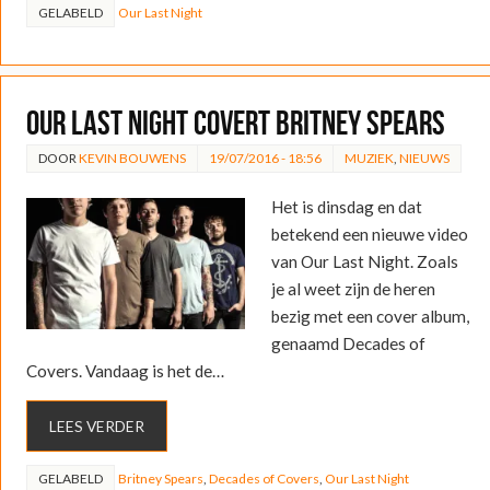
GELABELD
Our Last Night
Our Last Night covert Britney Spears
DOOR
KEVIN BOUWENS
19/07/2016 - 18:56
MUZIEK
,
NIEUWS
Het is dinsdag en dat
betekend een nieuwe video
van Our Last Night. Zoals
je al weet zijn de heren
bezig met een cover album,
genaamd Decades of
Covers. Vandaag is het de…
LEES VERDER
GELABELD
Britney Spears
,
Decades of Covers
,
Our Last Night