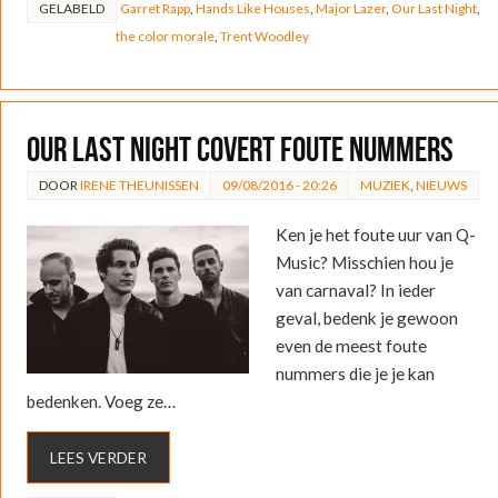
GELABELD
Garret Rapp
,
Hands Like Houses
,
Major Lazer
,
Our Last Night
,
the color morale
,
Trent Woodley
Our Last Night covert foute nummers
DOOR
IRENE THEUNISSEN
09/08/2016 - 20:26
MUZIEK
,
NIEUWS
Ken je het foute uur van Q-
Music? Misschien hou je
van carnaval? In ieder
geval, bedenk je gewoon
even de meest foute
nummers die je je kan
bedenken. Voeg ze…
LEES VERDER