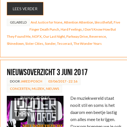
LEES VERDER
GELABELD
And Justice for None
,
Attention Attention
,
blessthefall
,
Five
Finger Death Punch
,
Hard Feelings
,
I Don't Know How But
They Found Me
,
NOFX
,
Our Last Night
,
Parkway Drive
,
Reverence
,
Shinedown
,
Sister Cities
,
Sonder
,
Tesseract
,
The Wonder Years
Nieuwsoverzicht 3 juni 2017
DOOR
JARED POSCH
03/06/2017 - 22:16
CONCERTEN
,
MUZIEK
,
NIEUWS
De muziekwereld staat
nooit stil en soms is het
daarom een beetje lastig
om alles mee te krijgen.
Daarom brengen we je ook