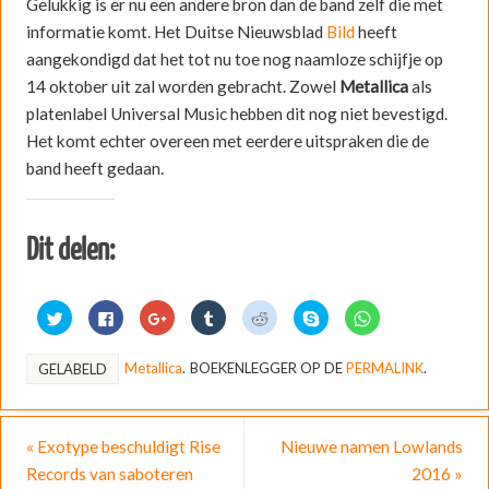
Gelukkig is er nu een andere bron dan de band zelf die met
informatie komt. Het Duitse Nieuwsblad
Bild
heeft
aangekondigd dat het tot nu toe nog naamloze schijfje op
14 oktober uit zal worden gebracht. Zowel
Metallica
als
platenlabel Universal Music hebben dit nog niet bevestigd.
Het komt echter overeen met eerdere uitspraken die de
band heeft gedaan.
Dit delen:
K
K
K
K
K
D
K
l
l
l
l
l
e
l
i
i
i
i
i
l
i
k
k
k
k
k
e
k
o
o
o
o
o
n
o
Metallica
.
BOEKENLEGGER OP DE
PERMALINK
.
GELABELD
m
m
m
m
m
o
m
t
t
o
o
t
p
t
e
e
p
p
e
S
e
d
d
G
T
d
k
d
e
e
o
u
e
y
e
l
l
o
m
l
p
l
«
Exotype beschuldigt Rise
Nieuwe namen Lowlands
e
e
g
b
e
e
e
n
n
l
l
n
(
n
Records van saboteren
2016
»
m
o
e
r
m
W
o