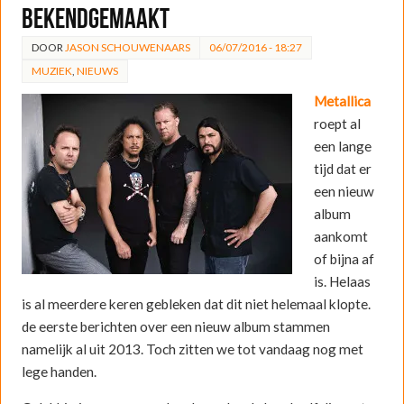
bekendgemaakt
DOOR
JASON SCHOUWENAARS
06/07/2016 - 18:27
MUZIEK
,
NIEUWS
Metallica
roept al
een lange
tijd dat er
een nieuw
album
aankomt
of bijna af
is. Helaas
is al meerdere keren gebleken dat dit niet helemaal klopte.
de eerste berichten over een nieuw album stammen
namelijk al uit 2013. Toch zitten we tot vandaag nog met
lege handen.