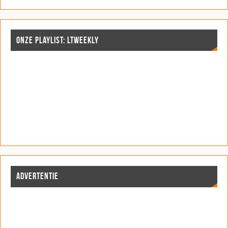
n
n
d
)
d
n
d
d
)
)
d
)
)
)
ONZE PLAYLIST: LTWEEKLY
ADVERTENTIE