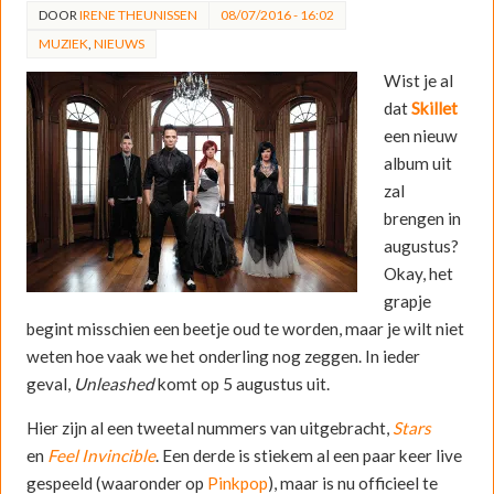
DOOR
IRENE THEUNISSEN
08/07/2016 - 16:02
MUZIEK
,
NIEUWS
Wist je al
dat
Skillet
een nieuw
album uit
zal
brengen in
augustus?
Okay, het
grapje
begint misschien een beetje oud te worden, maar je wilt niet
weten hoe vaak we het onderling nog zeggen. In ieder
geval,
Unleashed
komt op 5 augustus uit.
Hier zijn al een tweetal nummers van uitgebracht,
Stars
en
Feel Invincible
. Een derde is stiekem al een paar keer live
gespeeld (waaronder op
Pinkpop
), maar is nu officieel te