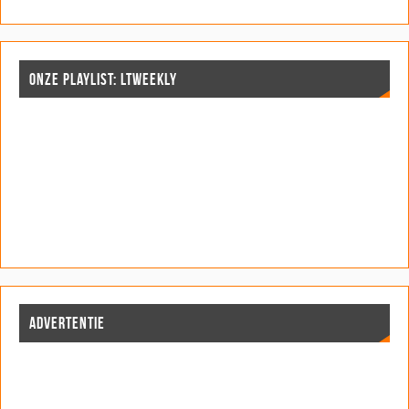
n
n
d
)
d
n
d
d
)
)
d
)
)
)
ONZE PLAYLIST: LTWEEKLY
ADVERTENTIE