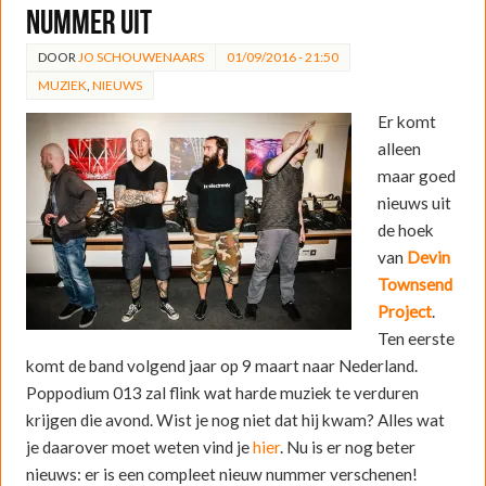
nummer uit
DOOR
JO SCHOUWENAARS
01/09/2016 - 21:50
MUZIEK
,
NIEUWS
Er komt
alleen
maar goed
nieuws uit
de hoek
van
Devin
Townsend
Project
.
Ten eerste
komt de band volgend jaar op 9 maart naar Nederland.
Poppodium 013 zal flink wat harde muziek te verduren
krijgen die avond. Wist je nog niet dat hij kwam? Alles wat
je daarover moet weten vind je
hier
. Nu is er nog beter
nieuws: er is een compleet nieuw nummer verschenen!