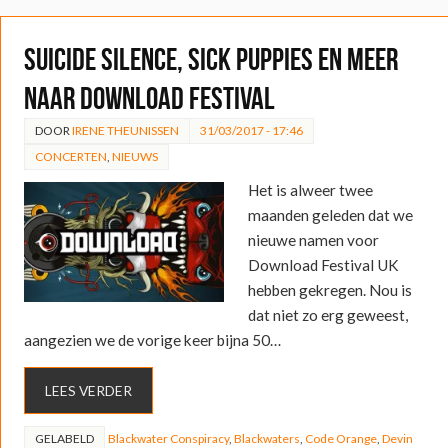
Suicide Silence, Sick Puppies en meer
naar Download Festival
DOOR
IRENE THEUNISSEN
31/03/2017 - 17:46
CONCERTEN
,
NIEUWS
Het is alweer twee
maanden geleden dat we
nieuwe namen voor
Download Festival UK
hebben gekregen. Nou is
dat niet zo erg geweest,
aangezien we de vorige keer bijna 50…
LEES VERDER
GELABELD
Blackwater Conspiracy
,
Blackwaters
,
Code Orange
,
Devin