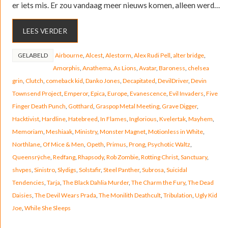
er iets mis. Er zou vandaag meer nieuws komen, alleen werd…
LEES VERDER
GELABELD
Airbourne
,
Alcest
,
Alestorm
,
Alex Rudi Pell
,
alter bridge
,
Amorphis
,
Anathema
,
As Lions
,
Avatar
,
Baroness
,
chelsea
grin
,
Clutch
,
comeback kid
,
Danko Jones
,
Decapitated
,
DevilDriver
,
Devin
Townsend Project
,
Emperor
,
Epica
,
Europe
,
Evanescence
,
Evil Invaders
,
Five
Finger Death Punch
,
Gotthard
,
Graspop Metal Meeting
,
Grave Digger
,
Hacktivist
,
Hardline
,
Hatebreed
,
In Flames
,
Inglorious
,
Kvelertak
,
Mayhem
,
Memoriam
,
Meshiaak
,
Ministry
,
Monster Magnet
,
Motionless in White
,
Northlane
,
Of Mice & Men
,
Opeth
,
Primus
,
Prong
,
Psychotic Waltz
,
Queensrÿche
,
Redfang
,
Rhapsody
,
Rob Zombie
,
Rotting Christ
,
Sanctuary
,
shvpes
,
Sinistro
,
Slydigs
,
Solstafir
,
Steel Panther
,
Subrosa
,
Suicidal
Tendencies
,
Tarja
,
The Black Dahlia Murder
,
The Charm the Fury
,
The Dead
Daisies
,
The Devil Wears Prada
,
The Monilith Deathcult
,
Tribulation
,
Ugly Kid
Joe
,
While She Sleeps