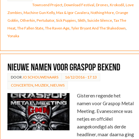
Townsend Project
,
Download Festival
,
Drones
,
Krokodil
,
Love
Zombies
,
Machine Gun Kelly
,
Max & Igor Cavalera
,
Nothing More
,
Orange
Goblin
,
Otherkin
,
Pertubator
,
Sick Puppies
,
Sikth
,
Suicide Silence
,
Tax The
Heat
,
The Fallen State
,
The Raven Age
,
Tyler Bryant And The Shakedown
,
Yonaka
Nieuwe namen voor Graspop bekend
DOOR
JO SCHOUWENAARS
16/12/2016 - 17:13
CONCERTEN
,
MUZIEK
,
NIEUWS
Gisteren regende het
namen voor Graspop Metal
Meeting. Evanescence was
netjes en offciëel
aangekondigd als derde
headliner, maar daarna ging