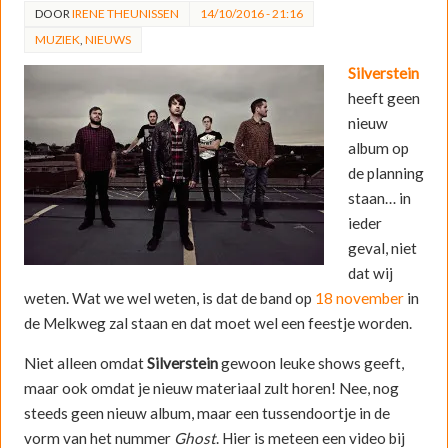
DOOR
IRENE THEUNISSEN
14/10/2016 - 21:16
MUZIEK
,
NIEUWS
Silverstein
heeft geen
nieuw
album op
de planning
staan… in
ieder
geval, niet
dat wij
weten. Wat we wel weten, is dat de band op
18 november
in
de Melkweg zal staan en dat moet wel een feestje worden.
Niet alleen omdat
Silverstein
gewoon leuke shows geeft,
maar ook omdat je nieuw materiaal zult horen! Nee, nog
steeds geen nieuw album, maar een tussendoortje in de
vorm van het nummer
Ghost
. Hier is meteen een video bij