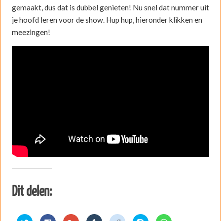
gemaakt, dus dat is dubbel genieten! Nu snel dat nummer uit
je hoofd leren voor de show. Hup hup, hieronder klikken en
meezingen!
Dit delen:
K
K
K
K
K
D
K