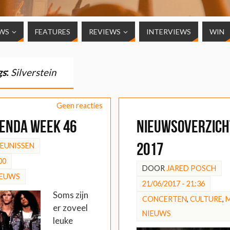
WS
FEATURES
REVIEWS
INTERVIEWS
WIN
gs
:
Silverstein
Geen reacties
enda week 46
Nieuwsoverzicht
2017
HEUNISSEN
00
DOOR
JARED POSCH
IEUWS
21/06/2017 - 21:36
Soms zijn
CONCERTEN
,
CULTURE
,
er zoveel
NIEUWS
leuke