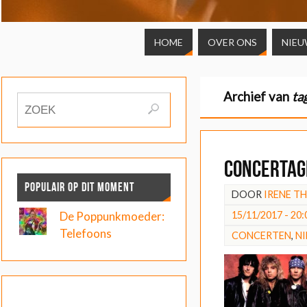
HOME
OVER ONS
NIEU
Archief van
ta
Concertag
POPULAIR OP DIT MOMENT
DOOR
IRENE T
15/11/2017 - 20:
De Poppunkmoeder:
Telefoons
CONCERTEN
,
N