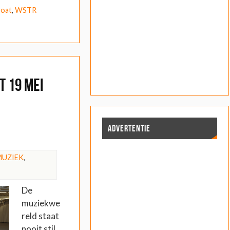
Boat
,
WSTR
 19 mei
ADVERTENTIE
MUZIEK
,
De
muziekwe
reld staat
nooit stil