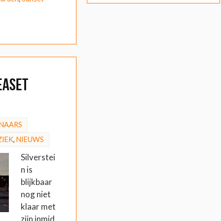
easet
NAARS
IEK
,
NIEUWS
Silverstei
n is
blijkbaar
nog niet
klaar met
zijn inmid