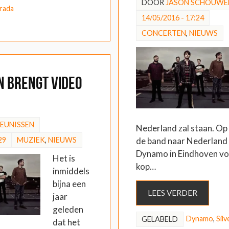
DOOR
JASON SCHOUWE
rada
14/05/2016 - 17:24
CONCERTEN
,
NIEUWS
n brengt video
HEUNISSEN
Nederland zal staan. Op 
29
MUZIEK
,
NIEUWS
de band naar Nederland
Dynamo in Eindhoven voll
Het is
kop…
inmiddels
bijna een
LEES VERDER
jaar
geleden
Dynamo
,
Silv
GELABELD
dat het