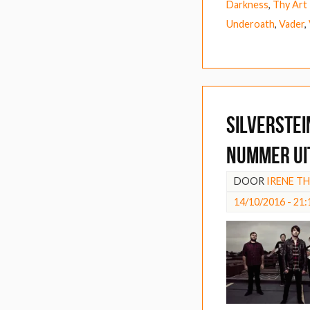
Darkness
,
Thy Art
Underoath
,
Vader
,
Silverstei
nummer ui
DOOR
IRENE T
14/10/2016 - 21: