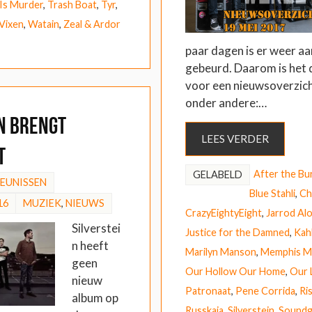
 Is Murder
,
Trash Boat
,
Tyr
,
Vixen
,
Watain
,
Zeal & Ardor
paar dagen is er weer a
gebeurd. Daarom is het d
voor een nieuwsoverzic
onder andere:…
n brengt
LEES VERDER
t
After the Bur
GELABELD
HEUNISSEN
Blue Stahli
,
Ch
16
MUZIEK
,
NIEUWS
CrazyEightyEight
,
Jarrod Al
Silverstei
Justice for the Damned
,
Kah
n heeft
Marilyn Manson
,
Memphis Ma
geen
Our Hollow Our Home
,
Our 
nieuw
Patronaat
,
Pene Corrida
,
Ri
album op
Russkaja
,
Silverstein
,
Soundg