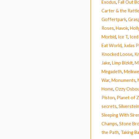
Exodus
,
Fall Out B
Carter & the Rattl
Goffertpark
,
Gras
Roses
,
Havok
,
Hol
Morbid
,
Ice T
,
Iced
Eat World
,
Judas P
Knocked Loose
,
Kr
Jake
,
Limp Bizkit
,
M
Megadeth
,
Melkw
War
,
Monuments
,
Home
,
Ozzy Osbo
Piston
,
Planet of 
secrets
,
Silverstei
Sleeping With Sire
Champs
,
Stone Br
the Path
,
Taking B