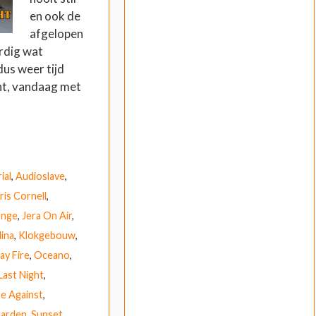
en ook de
afgelopen
ardig wat
us weer tijd
ht, vandaag met
ial
,
Audioslave
,
ris Cornell
,
onge
,
Jera On Air
,
lina
,
Klokgebouw
,
y Fire
,
Oceano
,
Last Night
,
se Against
,
arden
,
Sunset