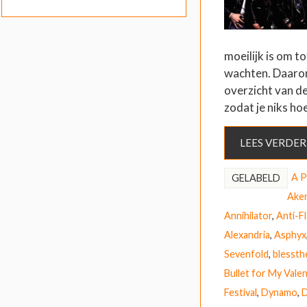
moeilijk is om t
wachten. Daarom 
overzicht van d
zodat je niks ho
LEES VERDER
A P
GELABELD
Ake
Annihilator
,
Anti-F
Alexandria
,
Asphyx
Sevenfold
,
blessthe
Bullet for My Vale
Festival
,
Dynamo
,
D