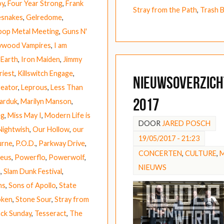
oy
,
Four Year Strong
,
Frank
Stray from the Path
,
Trash 
esnakes
,
Gelredome
,
pop Metal Meeting
,
Guns N'
lywood Vampires
,
I am
 Earth
,
Iron Maiden
,
Jimmy
riest
,
Killswitch Engage
,
Nieuwsoverzicht
eator
,
Leprous
,
Less Than
2017
arduk
,
Marilyn Manson
,
eg
,
Miss May I
,
Modern Life is
DOOR
JARED POSCH
Nightwish
,
Our Hollow
,
our
19/05/2017 - 21:23
urne
,
P.O.D.
,
Parkway Drive
,
CONCERTEN
,
CULTURE
,
Zeus
,
Powerflo
,
Powerwolf
,
NIEUWS
n
,
Slam Dunk Festival
,
ns
,
Sons of Apollo
,
State
oken
,
Stone Sour
,
Stray from
ack Sunday
,
Tesseract
,
The