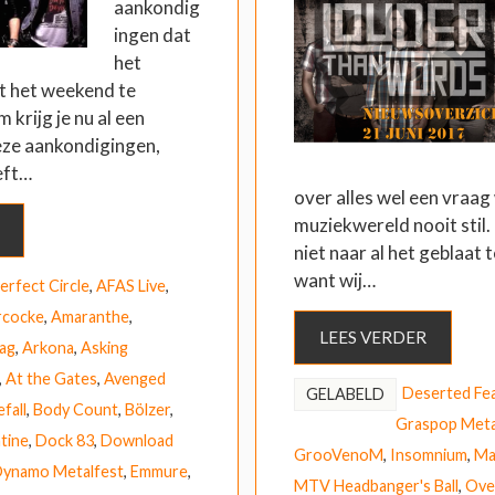
aankondig
ingen dat
het
ot het weekend te
krijg je nu al een
eze aankondigingen,
eft…
over alles wel een vraag 
muziekwereld nooit stil.
niet naar al het geblaat t
want wij…
erfect Circle
,
AFAS Live
,
rcocke
,
Amaranthe
,
LEES VERDER
lag
,
Arkona
,
Asking
,
At the Gates
,
Avenged
Deserted Fe
GELABELD
fall
,
Body Count
,
Bölzer
,
Graspop Meta
ntine
,
Dock 83
,
Download
GrooVenoM
,
Insomnium
,
Ma
ynamo Metalfest
,
Emmure
,
MTV Headbanger's Ball
,
Over