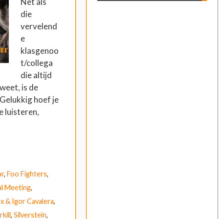
Net als
die
vervelend
e
klasgenoo
t/collega
die altijd
weet, is de
 Gelukkig hoef je
e luisteren,
ar
,
Foo Fighters
,
l Meeting
,
x & Igor Cavalera
,
kill
,
Silverstein
,