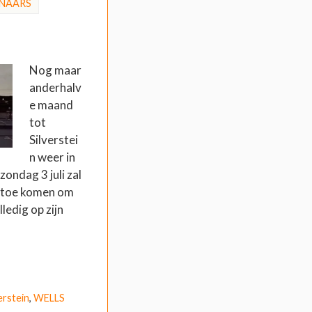
NAARS
Nog maar
anderhalv
e maand
tot
Silverstei
n weer in
zondag 3 juli zal
 toe komen om
edig op zijn
erstein
,
WELLS