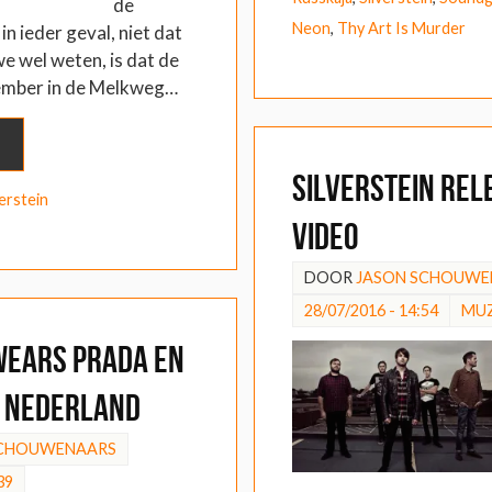
de
Neon
,
Thy Art Is Murder
in ieder geval, niet dat
e wel weten, is dat de
ember in de Melkweg…
Silverstein rel
verstein
video
DOOR
JASON SCHOUWE
28/07/2016 - 14:54
MUZ
Wears Prada en
 Nederland
SCHOUWENAARS
39