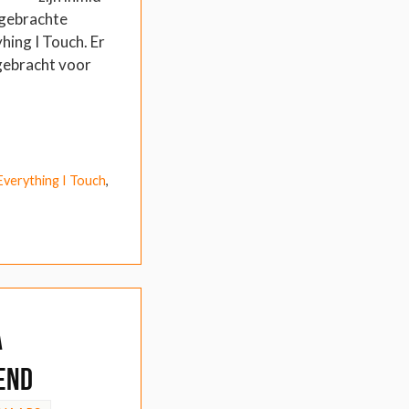
tgebrachte
hing I Touch. Er
tgebracht voor
 Everything I Touch
,
a
end