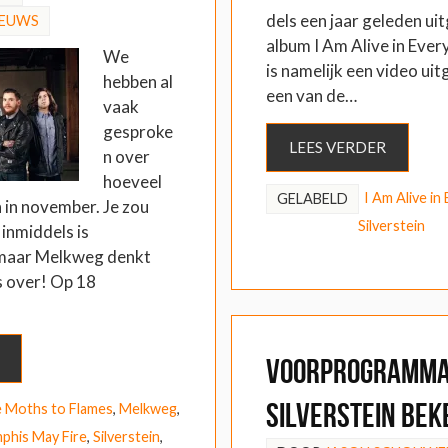
dels een jaar geleden ui
IEUWS
album I Am Alive in Every
We
is namelijk een video ui
hebben al
een van de…
vaak
gesproke
LEES VERDER
n over
hoeveel
I Am Alive in
GELABELD
n in november. Je zou
Silverstein
 inmiddels is
maar Melkweg denkt
s over! Op 18
Voorprogramm
Silverstein bek
e Moths to Flames
,
Melkweg
,
his May Fire
,
Silverstein
,