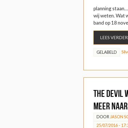
planning staan… 
wij weten. Wat w
band op 18 nov
LEES VERDER
Sil
GELABELD
The Devil 
meer naar
DOOR
JASON 
25/07/2016 - 17: