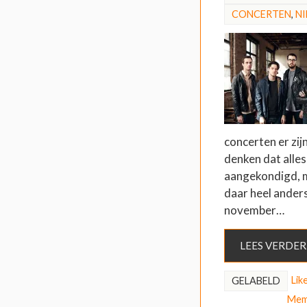
CONCERTEN
,
N
concerten er zij
denken dat alles
aangekondigd, 
daar heel ander
november…
LEES VERDER
Lik
GELABELD
Memp