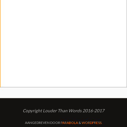
Copyright Louder Than Words 2016-2017
AANGEDREVEN DOOR
PARABOLA
&
WORDPRESS.