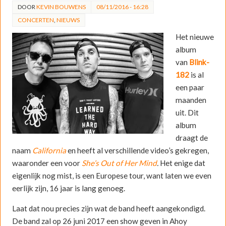
DOOR
KEVIN BOUWENS
08/11/2016 - 16:28
CONCERTEN
,
NIEUWS
Het nieuwe
album
van
Blink-
182
is al
een paar
maanden
uit. Dit
album
draagt de
naam
California
en heeft al verschillende video’s gekregen,
waaronder een voor
She’s Out of Her Mind
.
Het enige dat
eigenlijk nog mist, is een Europese tour, want laten we even
eerlijk zijn, 16 jaar is lang genoeg.
Laat dat nou precies zijn wat de band heeft aangekondigd.
De band zal op 26 juni 2017 een show geven in Ahoy