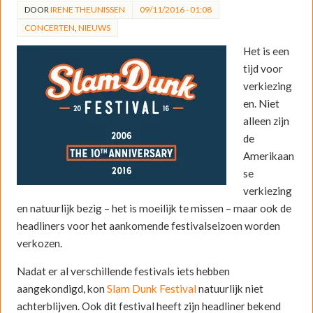
DOOR
IRENE THEUNISSEN
09/11/2016 - 01:08
CONCERTEN
,
NIEUWS
Het is een
tijd voor
verkiezing
en. Niet
alleen zijn
de
Amerikaan
se
verkiezing
en natuurlijk bezig – het is moeilijk te missen – maar ook de
headliners voor het aankomende festivalseizoen worden
verkozen.
Nadat er al verschillende festivals iets hebben
aangekondigd, kon
Slam Dunk Festival
natuurlijk niet
achterblijven. Ook dit festival heeft zijn headliner bekend