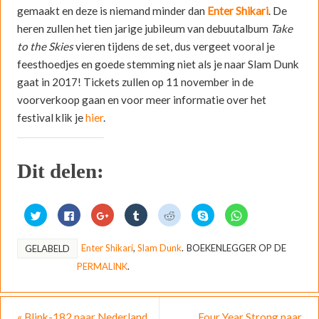
gemaakt en deze is niemand minder dan
Enter Shikari
. De
heren zullen het tien jarige jubileum van debuutalbum
Take
to the Skies
vieren tijdens de set, dus vergeet vooral je
feesthoedjes en goede stemming niet als je naar Slam Dunk
gaat in 2017! Tickets zullen op 11 november in de
voorverkoop gaan en voor meer informatie over het
festival klik je
hier
.
Dit delen:
K
K
K
K
K
D
K
l
l
l
l
l
e
l
i
i
i
i
i
l
i
k
k
k
k
k
e
k
o
o
o
o
o
n
o
Enter Shikari
,
Slam Dunk
.
BOEKENLEGGER OP DE
GELABELD
m
m
m
m
m
o
m
t
t
o
o
t
p
t
PERMALINK
.
e
e
p
p
e
S
e
d
d
G
T
d
k
d
e
e
o
u
e
y
e
l
l
o
m
l
p
l
e
e
g
b
e
e
e
n
n
l
l
n
(
n
«
Blink-182 naar Nederland
Four Year Strong naar