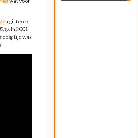
Plan
wat voor
t
en gisteren
 Day
. In 2001
 nodig tijd was
n.