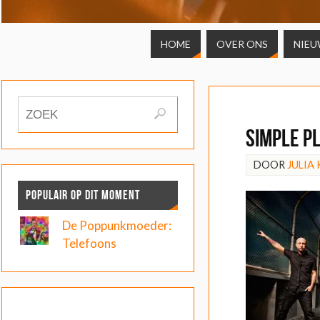
HOME
OVER ONS
NIEU
Simple P
DOOR
JULIA
POPULAIR OP DIT MOMENT
De Poppunkmoeder:
Telefoons