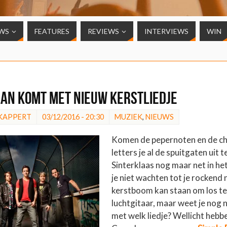
WS
FEATURES
REVIEWS
INTERVIEWS
WIN
lan komt met nieuw kerstliedje
 KAPPERT
03/12/2016 - 20:30
MUZIEK
,
NIEUWS
Komen de pepernoten en de c
letters je al de spuitgaten uit t
Sinterklaas nog maar net in het
je niet wachten tot je rockend 
kerstboom kan staan om los te
luchtgitaar, maar weet je nog 
met welk liedje? Wellicht hebb