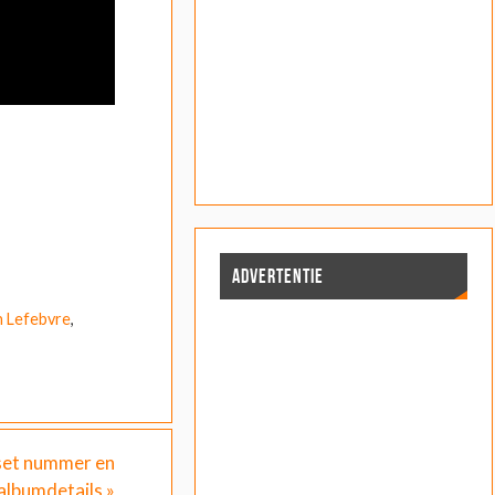
ADVERTENTIE
n Lefebvre
,
aset nummer en
albumdetails
»