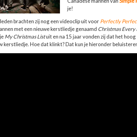
Canadese mannen van
Simple 
je!
leden brachten zij nog een videoclip uit voor
Perfectly Perfec
nnen met een nieuwe kerstliedje genaamd
Christmas Every
je
My Christmas List
uit en na 15 jaar vonden zij dat het hoog
 kerstliedje. Hoe dat klinkt? Dat kun je hieronder beluistere