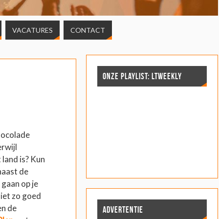
VACATURES
CONTACT
ONZE PLAYLIST: LTWEEKLY
hocolade
erwijl
 land is? Kun
naast de
 gaan op je
niet zo goed
en de
ADVERTENTIE