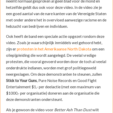
neemt normaal gesproken al geen blad voor de mond en
hetzelfde geldt dus ook voor deze video. In de video zie je
een goed aantal van de nare kanten van de Verenigde Staten
met onder andere het in overvloed aanwezige racisme en de
hebzucht van bedrijven en individuen.
Ook heeft de band een speciale actie opgezet rondom deze
video. Zoals je waarschijnlijk inmiddels wel gehoord hebt,
zijn er
protesten in het Amerikaanse North Dakota
om een
oliepijpleiding die wordt aangelegd. De veelal vredige
protesten, die vooral gevoerd worden door de toch al veelal
onderdrukte indianen, worden met grof politiegeweld
neergeslagen. Om deze demonstranten te steunen, zullen
Stick to Your Guns
, Pure Noise Records en Good Fight
Entertainment $1,- per deelactie (met een maximum van
$1000,- per organisatie) doneren aan de organisatie die
deze demonstranten ondersteunt.
Als je gewoon de video voor
Better Ash Than Dust
wilt