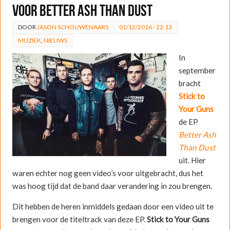
voor Better Ash Than Dust
DOOR
JASON SCHOUWENAARS
01/12/2016 - 22:13
MUZIEK
,
NIEUWS
In
september
bracht
Stick to
Your Guns
de EP
Better Ash
Than Dust
uit. Hier
waren echter nog geen video’s voor uitgebracht, dus het
was hoog tijd dat de band daar verandering in zou brengen.
Dit hebben de heren inmiddels gedaan door een video uit te
brengen voor de titeltrack van deze EP.
Stick to Your Guns