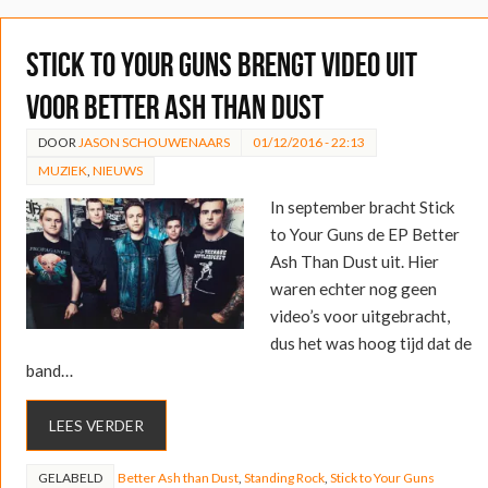
Stick to Your Guns brengt video uit
voor Better Ash Than Dust
DOOR
JASON SCHOUWENAARS
01/12/2016 - 22:13
MUZIEK
,
NIEUWS
In september bracht Stick
to Your Guns de EP Better
Ash Than Dust uit. Hier
waren echter nog geen
video’s voor uitgebracht,
dus het was hoog tijd dat de
band…
LEES VERDER
GELABELD
Better Ash than Dust
,
Standing Rock
,
Stick to Your Guns