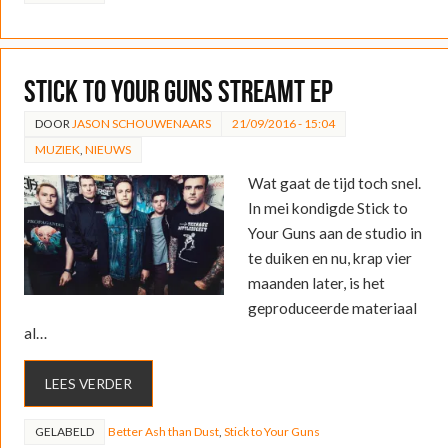
Stick to Your Guns streamt EP
DOOR
JASON SCHOUWENAARS
21/09/2016 - 15:04
MUZIEK
,
NIEUWS
Wat gaat de tijd toch snel.
In mei kondigde Stick to
Your Guns aan de studio in
te duiken en nu, krap vier
maanden later, is het
geproduceerde materiaal
al…
LEES VERDER
GELABELD
Better Ash than Dust
,
Stick to Your Guns