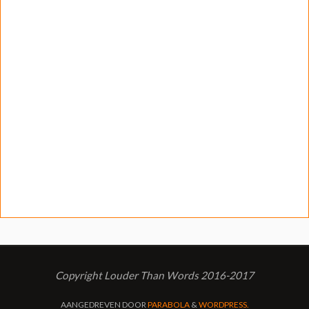
Copyright Louder Than Words 2016-2017
AANGEDREVEN DOOR
PARABOLA
&
WORDPRESS.